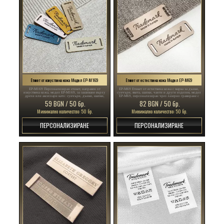
Етикет от изкуствена кожа Модел EP-M169
Етикет от естествена кожа Модел EP-M69
EP-M169 Персонализиран етикет, направен от
EP-M69 Етикет от естествена кожа с марка за дънки,
изкуствена кожа, модел EP-M169, за зашиване върху
суичъри, якета, шапки, чанти и други изделия, модел
дрехи или аксесоари като: суичъри, дънки, шапки,
EP-M69, персонализиран чрез лазерно гравиране с
шалове, тениски, якета, панталони и други.
логото и данните на производителя.
59 BGN / 50 бр.
82 BGN / 50 бр.
Минимално количество: 50 бр.
Минимално количество: 50 бр.
ПЕРСОНАЛИЗИРАНЕ
ПЕРСОНАЛИЗИРАНЕ