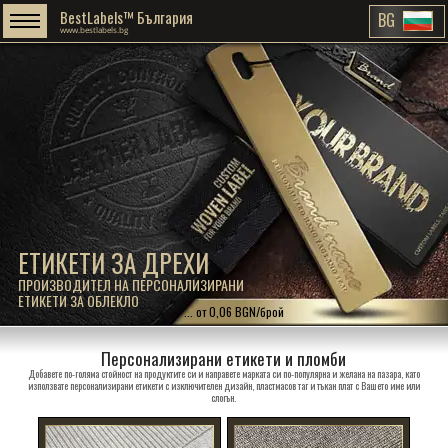
BestLabels™ България
BG
www.bestlabels.bg
ЕТИКЕТИ ЗА ДРЕХИ
ПРОИЗВОДИТЕЛ НА ПЕРСОНАЛИЗИРАНИ
ЕТИКЕТИ ЗА ОБЛЕКЛО
... от 0,06 BGN/брой
Персонализирани етикети и пломби
Добавете по-голяма стойност на продуктите си и направете марката си по-популярна и желана на пазара, като
използвате персонализирани етикети с изключителен дизайн, пластмасов таг и тъкан плат с Вашето име или
слогън.