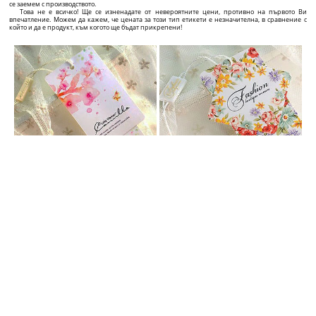
ПЕРСОНАЛИЗИРАНИ ВИСЯЩИ ЕТИКЕТИ
Добавете към стойността на продукта си с персонализиран етикет с отличителен дизайн!
Ако Вие сте производител, снабдител или търговец със собствена компания за текстилни
изделия, дрехи, обувки, чанти, бижута, или друг тип продукти, и искате да се откроите от
конкуренцията и да привлечете клиенти, ние сме точният снабдител за Вашата компания!
Ние предлагаме точните решения за професионалното представяне на продуктите Ви от
графичен дизайн върху висящия етикет, до висококачествени етикети по Ваш избор със
страхотен дизайн и ослепителна цена!
В сайта ще откриете голямо разнообразие от картонени етикети, които можете да
преправяте и променяте на момента, точно по Вашия вкус и преценка чрез интерактивната
апликация за изработка на етикети, намираща се на всяка страница на всеки продукт.
Можете да направите емблема по Ваш вкус под 5 минути и да направите поръчка. На
страницата на всеки индивидуален продукт ще откриете и цената, както и времето,
необходимо за изготвяне и доставка, зависещи от характеристиките на продукта, който сте
селектирали.
Бързо, лесно и коректно! Още от първата среща с потенциален клиент, висококачественият
етикет говори и за качеството и автентичността на продукта, както и в дългосрочен план
допринася за разпознаваемостта на пазара и разпространението на името Ви сред клиентите.
ПЛАСТМАСОВИ ПЛОМБИ ПО ПОРЪЧКА
Увеличете тежестта на продуктите и фирмата си с персонализирани пломби