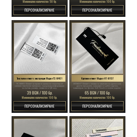
Минимално количество: 50 бр.
Минимално количество: 100 бр.
ПЕРСОНАЛИЗИРАНЕ
ПЕРСОНАЛИЗИРАНЕ
Текстилен етикет с инструкции Модел TC-M401
Картонен етикет Модел HT-M107
TC-M401 Етикет за пране и грижа по поръчка от
HT-M107 Етикет с нишка за закачане на дрехи или
сатенен текстилен материал, съдържащ информация
други продукти, направен от дебел картон,
за състав, размер, символи и QR код.
ламиниран със фолио Soft Touch и златен надпис.
39 BGN / 100 бр.
65 BGN / 100 бр.
Минимално количество: 100 бр.
Минимално количество: 100 бр.
ПЕРСОНАЛИЗИРАНЕ
ПЕРСОНАЛИЗИРАНЕ