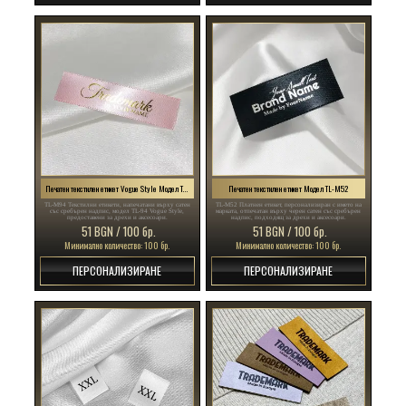
Печатен текстилен етикет Vogue Style Модел TL-M94
Печатен текстилен етикет Модел TL-M52
TL-M94 Текстилни етикети, напечатани върху сатен
TL-M52 Платнен етикет, персонализиран с името на
със сребърен надпис, модел TL-94 Vogue Style,
марката, отпечатан върху черен сатен със сребърен
предоставени за дрехи и аксесоари.
надпис, подходящ за дрехи и аксесоари.
51 BGN / 100 бр.
51 BGN / 100 бр.
Минимално количество: 100 бр.
Минимално количество: 100 бр.
ПЕРСОНАЛИЗИРАНЕ
ПЕРСОНАЛИЗИРАНЕ