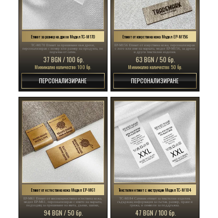
Етикет за размер на дрехи Модел TC-M170
Етикет от изкуствена кожа Модел EP-M156
TC-M170 Етикет за пришиване към дрехи,
EP-M156 Етикет от изкуствена кожа, персонализиран
персонализиран с номер или размер на продукта, по
с лого или име на марката, модел EP-M156, за дрехи
поръчка от сатен.
и други текстилни изделия.
37 BGN / 100 бр.
63 BGN / 50 бр.
Минимално количество: 100 бр.
Минимално количество: 50 бр.
ПЕРСОНАЛИЗИРАНЕ
ПЕРСОНАЛИЗИРАНЕ
Етикет от естествена кожа Модел EP-M61
Текстилен етикет с инструкции Модел TC-M184
EP-M61 Етикет от висококачествена естествена кожа,
TC-M184 Сатенен етикет за текстилни изделия,
модел EP-M61, персонализиран с името на марката,
съдържащ информация за състав, размер, пране и
подходящ за пришиване на якета, дънки, шапки,
грижа, и символи за поддръжка.
чанти и други текстилни изделия.
94 BGN / 50 бр.
47 BGN / 100 бр.