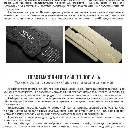
подходящ за дрехи, аксесоари и текстилни продукти.
върху черен или бял сатен.
53 BGN / 100 бр.
39 BGN / 100 бр.
Минимално количество: 100 бр.
Минимално количество: 100 бр.
ПЕРСОНАЛИЗИРАНЕ
ПЕРСОНАЛИЗИРАНЕ
Картонен етикет за дрехи Fashion Style Модел HT-M121
Тъкани етикети Модел WL-M93
HT-M121 Висящ етикет с нишка и обвивка,
WL-M93 Етикет за дрехи, направен по поръчка
персонализиран с име на марката или емблема,
спрямо дизайна на клиента в предпочитани цветове,
направен от ламиниран картон с черен принт.
върху тъкан дамасков материал, за зашиване върху
дрехи или други текстилни продукти.
51 BGN / 100 бр.
225 BGN / 500 бр.
Минимално количество: 100 бр.
Минимално количество: 500 бр.
ПЕРСОНАЛИЗИРАНЕ
ПЕРСОНАЛИЗИРАНЕ
Етикет за размер на дрехи Модел TC-M225
Етикет от изкуствена кожа Модел EP-M168
TC-M225 Етикети за размер на дрехи, бял текстилен
EP-M168 Етикет от синтетична кожа, персонализиран
материал, отпечатан с черен надпис.
с името на марката или логото, модел EP-M168, по
поръчка от полиуретан за дрехи и аксесоари.
37 BGN / 100 бр.
86 BGN / 50 бр.
Минимално количество: 100 бр.
Минимално количество: 50 бр.
ПЕРСОНАЛИЗИРАНЕ
ПЕРСОНАЛИЗИРАНЕ
Препоръчани продукти