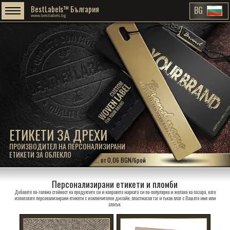
BestLabels™ България
BG
www.bestlabels.bg
ЕТИКЕТИ ЗА ДРЕХИ
ПРОИЗВОДИТЕЛ НА ПЕРСОНАЛИЗИРАНИ
ЕТИКЕТИ ЗА ОБЛЕКЛО
... от 0,06 BGN/брой
Персонализирани етикети и пломби
Добавете по-голяма стойност на продуктите си и направете марката си по-популярна и желана на пазара, като
използвате персонализирани етикети с изключителен дизайн, пластмасов таг и тъкан плат с Вашето име или
слогън.