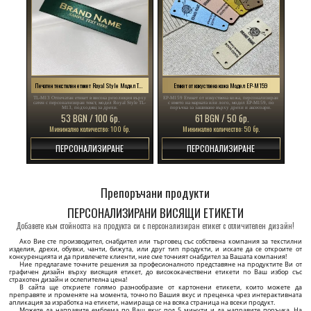
Печатен текстилен етикет Royal Style Модел TL-M13
Етикет от изкуствена кожа Модел EP-M159
TL-M13 Отпечатан етикет в висока резолюция върху
EP-M159 Етикет от изкуствена кожа, персонализиран
сатен с персонализиран текст, модел Royal Style TL-
с името на марката или лого, модел EP-M159, по
M13, подходящ за дрехи.
поръчка за зашиване върху дрехи и аксесоари.
53 BGN / 100 бр.
61 BGN / 50 бр.
Минимално количество: 100 бр.
Минимално количество: 50 бр.
ПЕРСОНАЛИЗИРАНЕ
ПЕРСОНАЛИЗИРАНЕ
Пластмасова пломба Модел ST-M163
Текстилен етикет с штрих-кода Модел TC-M191
ST-M163 Пластмасова пломба, модел ST-M163, с
TC-M191 Етикет за пране и грижа с баркод,
класическа правоъгълна форма, подходящ за
инструкции за пране и грижа, и състав на плата на
различни облекла, дамски облекла, мъжки облекла,
продукта.
обувки, чанти, бижута, различни аксесоари.
784 BGN / 1000 бр.
47 BGN / 100 бр.
Минимално количество: 1.000 бр.
Минимално количество: 100 бр.
ПЕРСОНАЛИЗИРАНЕ
ПЕРСОНАЛИЗИРАНЕ
Текстилен етикет с инструкции Модел TC-M338
Текстилен етикет с инструкции Модел TC-M405
TC-M338 Сатенен етикет, персонализиран с име на
TC-M405 Персонализиран етикет за дрехи със
марката, символи и инструкции за изпиране,
символи за пране и грижа, състав и размер, отпечатан