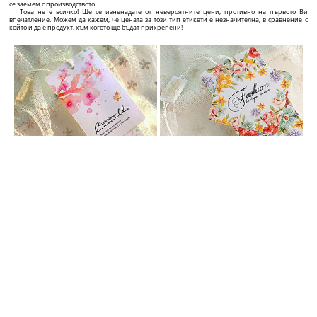
ПЕРСОНАЛИЗИРАНИ ВИСЯЩИ ЕТИКЕТИ
Добавете към стойността на продукта си с персонализиран етикет с отличителен дизайн!
Ако Вие сте производител, снабдител или търговец със собствена компания за текстилни
изделия, дрехи, обувки, чанти, бижута, или друг тип продукти, и искате да се откроите от
конкуренцията и да привлечете клиенти, ние сме точният снабдител за Вашата компания!
Ние предлагаме точните решения за професионалното представяне на продуктите Ви от
графичен дизайн върху висящия етикет, до висококачествени етикети по Ваш избор със
страхотен дизайн и ослепителна цена!
В сайта ще откриете голямо разнообразие от картонени етикети, които можете да
преправяте и променяте на момента, точно по Вашия вкус и преценка чрез интерактивната
апликация за изработка на етикети, намираща се на всяка страница на всеки продукт.
Можете да направите емблема по Ваш вкус под 5 минути и да направите поръчка. На
страницата на всеки индивидуален продукт ще откриете и цената, както и времето,
необходимо за изготвяне и доставка, зависещи от характеристиките на продукта, който сте
селектирали.
Бързо, лесно и коректно! Още от първата среща с потенциален клиент, висококачественият
етикет говори и за качеството и автентичността на продукта, както и в дългосрочен план
допринася за разпознаваемостта на пазара и разпространението на името Ви сред клиентите.
ПЛАСТМАСОВИ ПЛОМБИ ПО ПОРЪЧКА
Увеличете тежестта на продуктите и фирмата си с персонализирани пломби