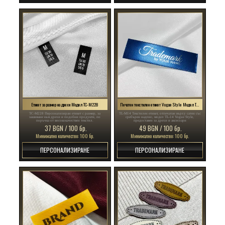
Етикет за размер на дрехи Модел TC-M228
Печатен текстилен етикет Vogue Style Модел TL-M14
TC-M228 Персонализиран етикет с размер, за
TL-M14 Текстилен етикет, отпечатан върху сатен със
зашиване към дрехи и подобни продукти, по
сребърен надпис, модел TL-14 Vogue Style,
поръчка от висококачествен текстил.
предоставен за дрехи и аксесоари
37 BGN / 100 бр.
49 BGN / 100 бр.
Минимално количество: 100 бр.
Минимално количество: 100 бр.
ПЕРСОНАЛИЗИРАНЕ
ПЕРСОНАЛИЗИРАНЕ