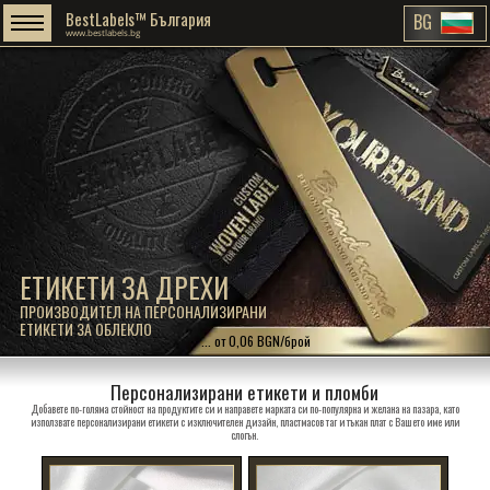
BestLabels™ България
BG
www.bestlabels.bg
ЕТИКЕТИ ЗА ДРЕХИ
ПРОИЗВОДИТЕЛ НА ПЕРСОНАЛИЗИРАНИ
ЕТИКЕТИ ЗА ОБЛЕКЛО
... от 0,06 BGN/брой
Персонализирани етикети и пломби
Добавете по-голяма стойност на продуктите си и направете марката си по-популярна и желана на пазара, като
използвате персонализирани етикети с изключителен дизайн, пластмасов таг и тъкан плат с Вашето име или
слогън.