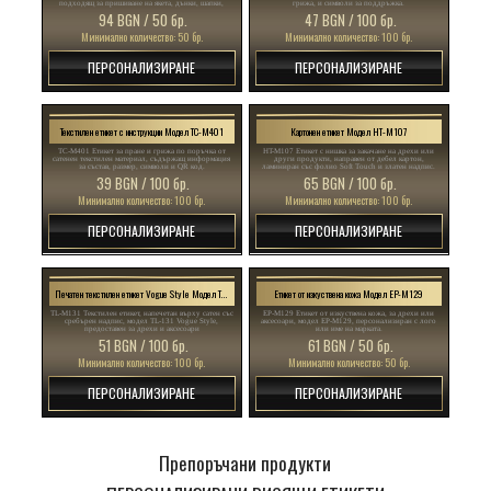
TC-M170 Етикет за пришиване към дрехи,
EP-M156 Етикет от изкуствена кожа, персонализиран
персонализиран с номер или размер на продукта, по
с лого или име на марката, модел EP-M156, за дрехи
поръчка от сатен.
и други текстилни изделия.
37 BGN / 100 бр.
63 BGN / 50 бр.
Минимално количество: 100 бр.
Минимално количество: 50 бр.
ПЕРСОНАЛИЗИРАНЕ
ПЕРСОНАЛИЗИРАНЕ
Етикет от естествена кожа Модел EP-M61
Текстилен етикет с инструкции Модел TC-M184
EP-M61 Етикет от висококачествена естествена кожа,
TC-M184 Сатенен етикет за текстилни изделия,
модел EP-M61, персонализиран с името на марката,
съдържащ информация за състав, размер, пране и
подходящ за пришиване на якета, дънки, шапки,
грижа, и символи за поддръжка.
чанти и други текстилни изделия.
94 BGN / 50 бр.
47 BGN / 100 бр.
Минимално количество: 50 бр.
Минимално количество: 100 бр.
ПЕРСОНАЛИЗИРАНЕ
ПЕРСОНАЛИЗИРАНЕ