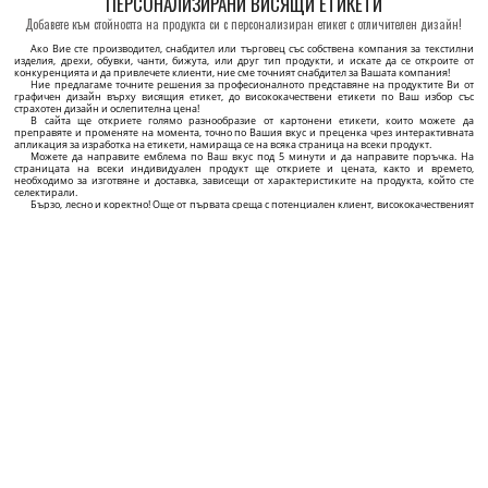
Текстилен етикет с инструкции Модел TC-M401
Картонен етикет Модел HT-M107
TC-M401 Етикет за пране и грижа по поръчка от
HT-M107 Етикет с нишка за закачане на дрехи или
сатенен текстилен материал, съдържащ информация
други продукти, направен от дебел картон,
за състав, размер, символи и QR код.
ламиниран със фолио Soft Touch и златен надпис.
39 BGN / 100 бр.
65 BGN / 100 бр.
Минимално количество: 100 бр.
Минимално количество: 100 бр.
ПЕРСОНАЛИЗИРАНЕ
ПЕРСОНАЛИЗИРАНЕ