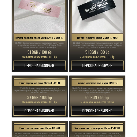
Печатен текстилен етикет Vogue Style Модел TL-M94
Печатен текстилен етикет Модел TL-M52
TL-M94 Текстилни етикети, напечатани върху сатен
TL-M52 Платнен етикет, персонализиран с името на
със сребърен надпис, модел TL-94 Vogue Style,
марката, отпечатан върху черен сатен със сребърен
предоставени за дрехи и аксесоари.
надпис, подходящ за дрехи и аксесоари.
51 BGN / 100 бр.
51 BGN / 100 бр.
Минимално количество: 100 бр.
Минимално количество: 100 бр.
ПЕРСОНАЛИЗИРАНЕ
ПЕРСОНАЛИЗИРАНЕ
Етикет за размер на дрехи Модел TC-M170
Етикет от изкуствена кожа Модел EP-M156