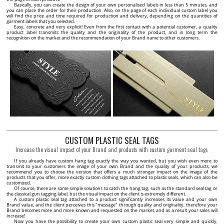
продукта.
подходящ за дрехи, аксесоари и текстилни продукти.
47 BGN / 100 бр.
53 BGN / 100 бр.
Минимално количество: 100 бр.
Минимално количество: 100 бр.
ПЕРСОНАЛИЗИРАНЕ
ПЕРСОНАЛИЗИРАНЕ
Текстилен етикет с инструкции Модел TC-M405
Текстилен етикет с QR код Модел TC-M183
TC-M405 Персонализиран етикет за дрехи със
TC-M183 Техничен етикет с QR код, направен от
символи за пране и грижа, състав и размер, отпечатан
текстилен плат с информация за състав, пране и
върху черен или бял сатен.
грижа и данни на производител.
39 BGN / 100 бр.
45 BGN / 100 бр.
Минимално количество: 100 бр.
Минимално количество: 100 бр.
ПЕРСОНАЛИЗИРАНЕ
ПЕРСОНАЛИЗИРАНЕ
Текстилен етикет с инструкции Модел TC-M407
Печатен текстилен етикет Vogue Style Модел TL-M102
TC-M407 Текстилен етикет със символи за пране и
TL-M102 Текстилен етикет, отпечатан върху сатен със
грижа, персонализиран с детайли за състав и
сребърен надпис, модел TL-102 Vogue Style,
държава на производство, за пришиване към дрехи.
предоставен за дрехи и аксесоари.
39 BGN / 100 бр.
51 BGN / 100 бр.
Минимално количество: 100 бр.
Минимално количество: 100 бр.
ПЕРСОНАЛИЗИРАНЕ
ПЕРСОНАЛИЗИРАНЕ
Печатни текстилни етикети