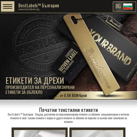
BestLabels™ България
BG
www.bestlabels.bg
ЕТИКЕТИ ЗА ДРЕХИ
ПРОИЗВОДИТЕЛ НА ПЕРСОНАЛИЗИРАНИ
ЕТИКЕТИ ЗА ОБЛЕКЛО
... от 0,06 BGN/брой
Печатни текстилни етикети
BestLabels™ България - Водещ доставчик на персонализирани етикети за облекло, специализиран в печатни
етикети от плат, тъкани етикети с марка и други етикети за облекло по поръчка за шиене или закачване на
етикети.