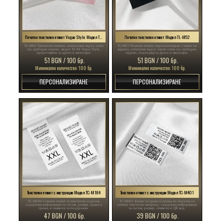
Печатен текстилен етикет Vogue Style Модел TL-M94
Печатен текстилен етикет Модел TL-M52
TL-M94 Текстилни етикети, напечатани върху сатен
TL-M52 Платнен етикет, персонализиран с името на
със сребърен надпис, модел TL-94 Vogue Style,
марката, отпечатан върху черен сатен със сребърен
предоставени за дрехи и аксесоари.
надпис, подходящ за дрехи и аксесоари.
51 BGN / 100 бр.
51 BGN / 100 бр.
Минимално количество: 100 бр.
Минимално количество: 100 бр.
ПЕРСОНАЛИЗИРАНЕ
ПЕРСОНАЛИЗИРАНЕ
Текстилен етикет с инструкции Модел TC-M184
Текстилен етикет с инструкции Модел TC-M401
TC-M184 Сатенен етикет за текстилни изделия,
TC-M401 Етикет за пране и грижа по поръчка от
съдържащ информация за състав, размер, пране и
сатенен текстилен материал, съдържащ информация
грижа, и символи за поддръжка.
за състав, размер, символи и QR код.
47 BGN / 100 бр.
39 BGN / 100 бр.