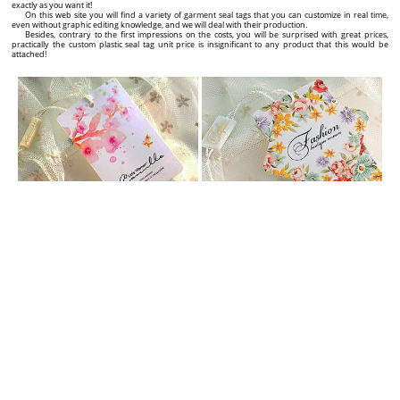
CUSTOM HANG TAGS
Add value to your products with custom clothing hang tags with an exceptional design!
If you are manufacturer, importer or reseller under your own Brand of textile products, clothes,
shoes, bags, jewelry, but also other types of products, and you want to add an extra image to your
name, or highlight yourself compared to your main competitors, and the number of customers to
grow significantly, you have found the right partner as label supplier!
We offer complete solutions for the professional labeling of your products, from the stage of hang
tag graphic design up to providing the high quality custom labels, with an exceptional design and an
attractive price!
On this web site you will find a wide range of cardboard labels that you can customize in real time
(visually) exactly as you wish, through the interactive graphic hang tag builder, which you will find on
the page of each product.
Basically, you can create the design of your own personalised labels in less than 5 minutes, and
you can place the order for their production. Also, on the page of each individual custom label you
will find the price and time required for production and delivery, depending on the quantities of
garment labels that you selected.
Easy, concrete and very explicit! Even from the first contact with a potential customer, a quality
product label transmits the quality and the originality of the product, and in long term the
recognition on the market and the recommendation of your Brand name to other customers.
CUSTOM PLASTIC SEAL TAGS
Increase the visual impact of your Brand and products with custom garment seal tags