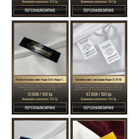
Минимално количество: 100 бр.
Минимално количество: 100 бр.
ПЕРСОНАЛИЗИРАНЕ
ПЕРСОНАЛИЗИРАНЕ
Печатен текстилен етикет Vogue Style Модел TL-M131
Текстилен етикет с инструкции Модел TC-M178
TL-M131 Текстилен етикет, напечетан върху сатен със
TC-M178 Етикет за пране и грижа със символи за
сребърен надпис, модел TL-131 Vogue Style,
поддръжка и пране, персонализиран с името на
предоставен за дрехи и аксесоари
марката и състава, отпечатан върху фин бял сатен.
51 BGN / 100 бр.
43 BGN / 100 бр.
Минимално количество: 100 бр.
Минимално количество: 100 бр.
ПЕРСОНАЛИЗИРАНЕ
ПЕРСОНАЛИЗИРАНЕ