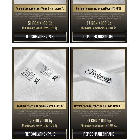
Печатен текстилен етикет Vogue Style Модел TL-M87
Текстилен етикет с инструкции Модел TC-M179
TL-M87 Текстилен етикет, отпечатан върху сатен със
TC-M179 Текстилен етикет за пране и грижа на плата
сребърен текст, модел TL-87 Vogue Style, предоставен
с миниатюрни размери, направен от бял сатен,
за дрехи и аксесоари.
персонализиран със символи и име на марката.
51 BGN / 100 бр.
37 BGN / 100 бр.
Минимално количество: 100 бр.
Минимално количество: 100 бр.
ПЕРСОНАЛИЗИРАНЕ
ПЕРСОНАЛИЗИРАНЕ
Текстилен етикет с инструкции Модел TC-M403
Печатен текстилен етикет Vogue Style Модел TL-M111
TC-M403 Етикет за пране и състав с размери, и
TL-M111 Текстилен етикет, отпечатан върху сатен със
символи, направен от висококачествен сатен за
сребърен текст, модел TL-111 Vogue Style,
пришиване към дрехи.
предоставен за дрехи и аксесоари.
37 BGN / 100 бр.
51 BGN / 100 бр.
Минимално количество: 100 бр.
Минимално количество: 100 бр.
ПЕРСОНАЛИЗИРАНЕ
ПЕРСОНАЛИЗИРАНЕ