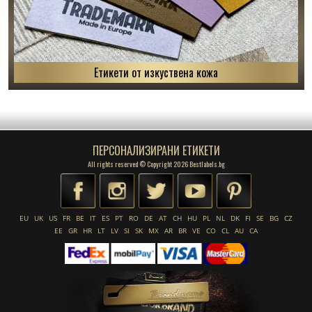
Етикети от изкуствена кожа
ПЕРСОНАЛИЗИРАНИ ЕТИКЕТИ
All rights reserved © Copyright 2026 Bestlabels.bg
EU
UK
US
FR
BE
IT
ES
PT
RO
DE
AT
CH
HU
PL
NL
DK
FI
SE
BG
CZ
EE
GR
HR
LT
LV
SI
SK
MX
AR
BR
VE
CO
CL
AU
CA