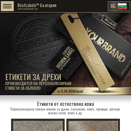
BestLabels™ България
BG
www.bestlabels.bg
ЕТИКЕТИ ЗА ДРЕХИ
ПРОИЗВОДИТЕЛ НА ПЕРСОНАЛИЗИРАНИ
ЕТИКЕТИ ЗА ОБЛЕКЛО
... от 0,06 BGN/брой
Етикети от естествена кожа
Персонализирани кожени етикети за дънки, панталони, якета, пуловери, суичъри,
шапки,чанти, якета и др.