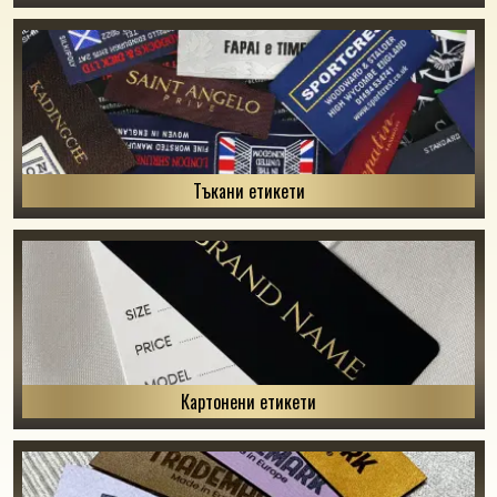
Тъкани етикети
Картонени етикети