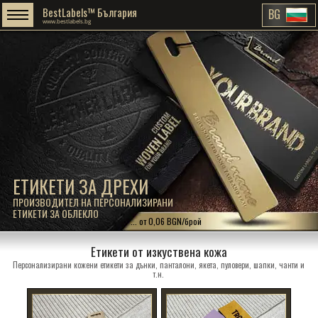
BestLabels™ България
BG
www.bestlabels.bg
ЕТИКЕТИ ЗА ДРЕХИ
ПРОИЗВОДИТЕЛ НА ПЕРСОНАЛИЗИРАНИ
ЕТИКЕТИ ЗА ОБЛЕКЛО
... от 0,06 BGN/брой
Етикети от изкуствена кожа
Персонализирани кожени етикети за дънки, панталони, якета, пуловери, шапки, чанти и
т.н.