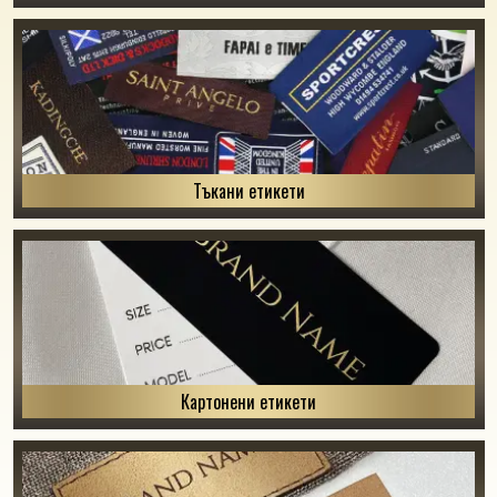
Тъкани етикети
Картонени етикети