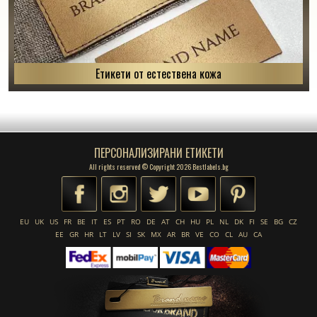
Етикети от естествена кожа
ПЕРСОНАЛИЗИРАНИ ЕТИКЕТИ
All rights reserved © Copyright 2026 Bestlabels.bg
EU
UK
US
FR
BE
IT
ES
PT
RO
DE
AT
CH
HU
PL
NL
DK
FI
SE
BG
CZ
EE
GR
HR
LT
LV
SI
SK
MX
AR
BR
VE
CO
CL
AU
CA