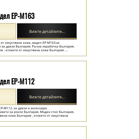
одел EP-M163
Вижте детайлите...
 от изкуствена кожа, модел EP-M163,за
и за дрехи България, Ръчна изработка България,
я , етикети от изкуствена кожа България ...
одел EP-M112
Вижте детайлите...
EP-M112, за дрехи и аксесоари,
икети за рокли България, Моден стил България,
вена кожа България , етикети от изкуствена