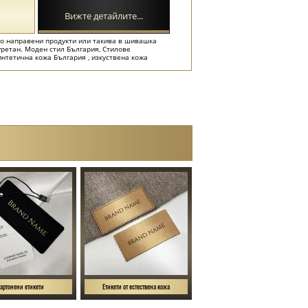
Вижте детайлите...
но направени продукти или такива в шивашка
уретан. Моден стил България, Стилове
синтетична кожа България , изкуствена кожа
артонени етикети
Етикети от естествена кожа