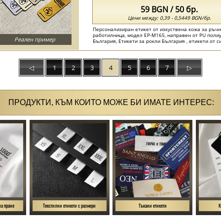
59 BGN / 50 бр.
Цени между: 0,39 - 0,5449 BGN/бр.
Персонализиран етикет от изкуствена кожа за ръч
работилница, модел EP-M165, направен от PU поли
Реален пример
България, Етикети за рокли България , етикети от 
България ...
◁
1
2
3
4
5
6
7
▷
ПРОДУКТИ, КЪМ КОИТО МОЖЕ БИ ИМАТЕ ИНТЕРЕС:
за пране
Текстилни етикети с размери
Тъкани етикети
К