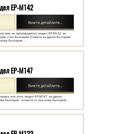
одел EP-M142
Вижте детайлите...
или име на производител, модел EP-M142, за
ия, стил България, Етикети за дрехи България
 кожа България ...
одел EP-M147
Вижте детайлите...
 марка или лого, модел EP-M147, за дрехи.
ве България , етикети от еко кожа България ,
одел EP-M133