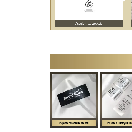
Графичен дизайн
Маркови текстилни етикети
Етикети с инструкции 