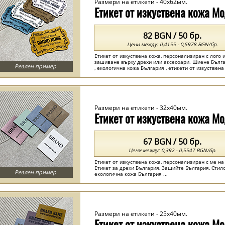
Размери на етикети - 40x62мм.
Етикет от изкуствена кожа М
82 BGN / 50 бр.
Цени между: 0,4155 - 0,5978 BGN/бр.
Етикет от изкуствена кожа, персонализиран с лого 
зашиване върху дрехи или аксесоари. Шиене Българ
Реален пример
, екологична кожа България , етикети от изкуствена
Размери на етикети - 32x40мм.
Етикет от изкуствена кожа М
67 BGN / 50 бр.
Цени между: 0,392 - 0,5547 BGN/бр.
Етикет от изкуствена кожа, персонализиран с ме на
Етикет за дрехи България, Зашийте България, Стило
Реален пример
екологична кожа България ...
Размери на етикети - 25x40мм.
Етикет от изкуствена кожа М