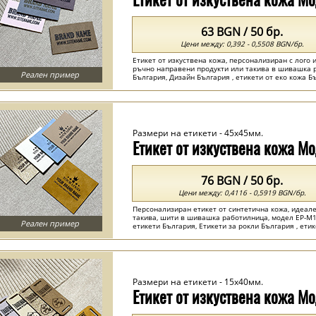
63 BGN / 50 бр.
Цени между: 0,392 - 0,5508 BGN/бр.
Етикет от изкуствена кожа, персонализиран с лого 
ръчно направени продукти или такива в шивашка 
Реален пример
България, Дизайн България , етикети от еко кожа Б
...
Размери на етикети - 45x45мм.
Етикет от изкуствена кожа М
76 BGN / 50 бр.
Цени между: 0,4116 - 0,5919 BGN/бр.
Персонализиран етикет от синтетична кожа, идеал
такива, шити в шивашка работилница, модел EP-M1
Реален пример
етикети България, Етикети за рокли България , ети
кожа България ...
Размери на етикети - 15x40мм.
Етикет от изкуствена кожа М