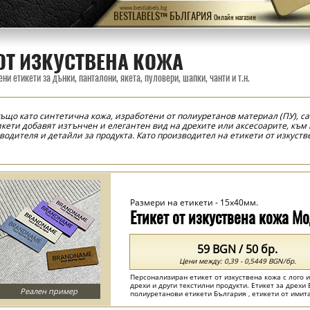
www.bestlabels.bg
BESTLABELS™ БЪЛГАРИЯ
Онлайн магазин
 ОТ ИЗКУСТВЕНА КОЖА
и етикети за дънки, панталони, якета, пуловери, шапки, чанти и т.н.
също като синтетична кожа, изработени от полиуретанов материал (ПУ), с
икети добавят изтънчен и елегантен вид на дрехите или аксесоарите, към
одителя и детайли за продукта. Като производител на етикети от изкуств
и форми, размери и цветове. Всички модели могат да бъдат персонализир
открои от конкуренцията. Повечето марки избират етикети от изкуствена 
ециклирани кожени етикети, за да минимизират неблагоприятното си въз
 модната индустрия, независимо дали продуктите, към които са прикрепен
авят личен почерк към дрехата!
Размери на етикети - 15x40мм.
Етикет от изкуствена кожа М
59 BGN / 50 бр.
Цени между: 0,39 - 0,5449 BGN/бр.
Персонализиран етикет от изкуствена кожа с лого 
дрехи и други текстилни продукти. Етикет за дрехи
Реален пример
полиуретанови етикети България , етикети от имита