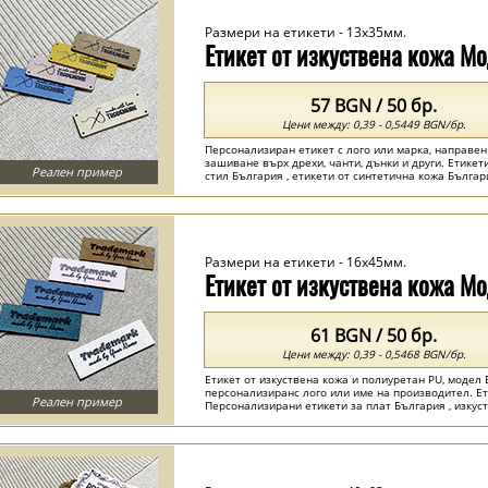
Размери на етикети - 13x35мм.
Етикет от изкуствена кожа М
57 BGN / 50 бр.
Цени между: 0,39 - 0,5449 BGN/бр.
Персонализиран етикет с лого или марка, направен
зашиване върх дрехи, чанти, дънки и други. Етикет
Реален пример
стил България , етикети от синтетична кожа Българи
Размери на етикети - 16x45мм.
Етикет от изкуствена кожа М
61 BGN / 50 бр.
Цени между: 0,39 - 0,5468 BGN/бр.
Етикет от изкуствена кожа и полиуретан PU, модел 
персонализиранс лого или име на производител. Ет
Реален пример
Персонализирани етикети за плат България , изкуст
кожа България ...