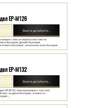
одел EP-M126
Вижте детайлите...
ализиран с име на марката или това на
икети България, Дизайн България,
и етикети България , екологична кожа България
одел EP-M132
Вижте детайлите...
модел EP-M132, персонализиран с лого или
тикет за дрехи България , етикети от
гария ...