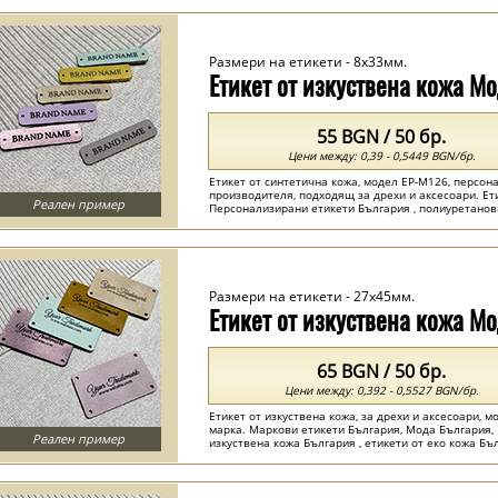
Размери на етикети - 8x33мм.
Етикет от изкуствена кожа М
55 BGN / 50 бр.
Цени между: 0,39 - 0,5449 BGN/бр.
Етикет от синтетична кожа, модел EP-M126, персон
производителя, подходящ за дрехи и аксесоари. Ет
Реален пример
Персонализирани етикети България , полиуретанов
...
Размери на етикети - 27x45мм.
Етикет от изкуствена кожа М
65 BGN / 50 бр.
Цени между: 0,392 - 0,5527 BGN/бр.
Етикет от изкуствена кожа, за дрехи и аксесоари, 
марка. Маркови етикети България, Мода България, Е
Реален пример
изкуствена кожа България , етикети от еко кожа Бъл