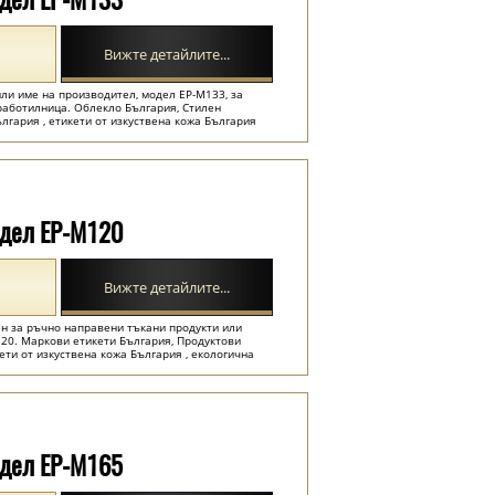
Вижте детайлите...
или име на производител, модел EP-M133, за
работилница. Облекло България, Стилен
ългария , етикети от изкуствена кожа България
одел EP-M120
Вижте детайлите...
ен за ръчно направени тъкани продукти или
20. Маркови етикети България, Продуктови
кети от изкуствена кожа България , екологична
одел EP-M165