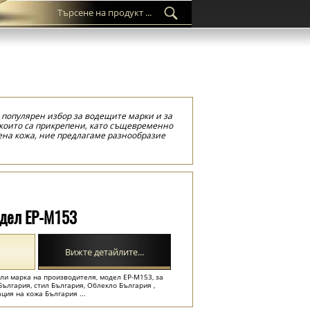
а популярен избор за водещите марки и за
 които са прикрепени, като същевременно
ена кожа, ние предлагаме разнообразие
ани с вашето собствено лого или име на
кожа поради икономичността им, а
действие върху околната среда.
и, са ръчно изработени или създадени в
одел EP-M153
Вижте детайлите...
или марка на производителя, модел EP-M153, за
 България, стил България, Облекло България ,
ция на кожа България ...