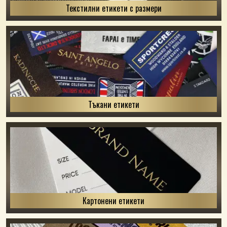
Текстилни етикети с размери
Тъкани етикети
Картонени етикети