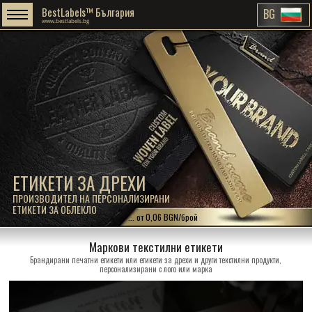
BestLabels™ България
BG
www.bestlabels.bg
ЕТИКЕТИ ЗА ДРЕХИ
ПРОИЗВОДИТЕЛ НА ПЕРСОНАЛИЗИРАНИ
ЕТИКЕТИ ЗА ОБЛЕКЛО
... от 0,06 BGN/брой
Маркови текстилни етикети
Брандирани печатни етикети или етикети за дрехи и други текстилни продукти,
персонализирани с лого или марка