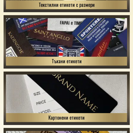
Текстилни етикети с размери
Тъкани етикети
Картонени етикети