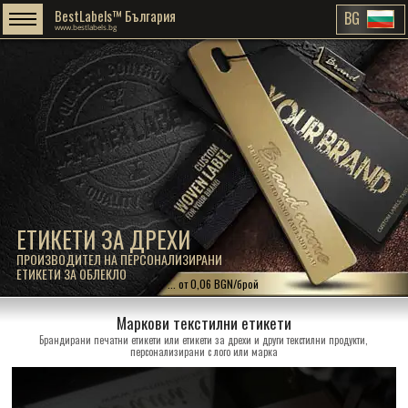
BestLabels™ България
BG
www.bestlabels.bg
ЕТИКЕТИ ЗА ДРЕХИ
ПРОИЗВОДИТЕЛ НА ПЕРСОНАЛИЗИРАНИ
ЕТИКЕТИ ЗА ОБЛЕКЛО
... от 0,06 BGN/брой
Маркови текстилни етикети
Брандирани печатни етикети или етикети за дрехи и други текстилни продукти,
персонализирани с лого или марка