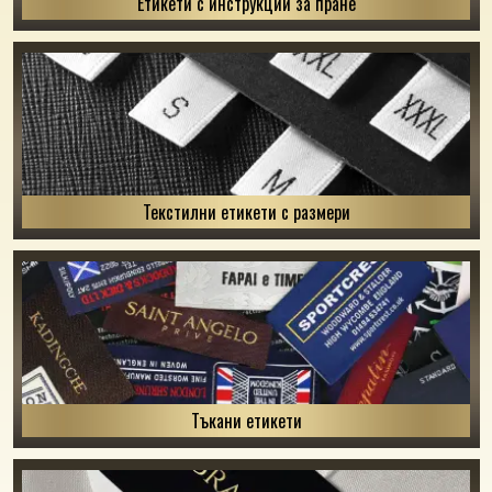
Етикети с инструкции за пране
Текстилни етикети с размери
Тъкани етикети