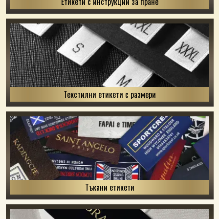
Етикети с инструкции за пране
Текстилни етикети с размери
Тъкани етикети