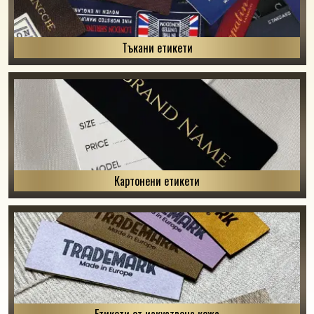
Тъкани етикети
Картонени етикети
Етикети от изкуствена кожа