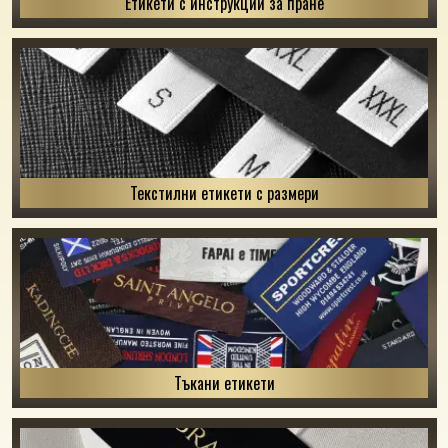
Етикети с инструкции за пране
Текстилни етикети с размери
Тъкани етикети