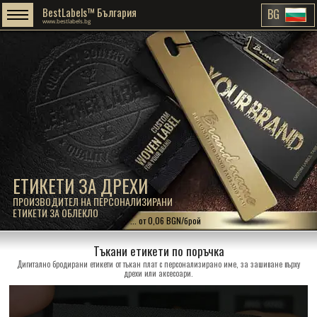
BestLabels™ България
BG
www.bestlabels.bg
ЕТИКЕТИ ЗА ДРЕХИ
ПРОИЗВОДИТЕЛ НА ПЕРСОНАЛИЗИРАНИ
ЕТИКЕТИ ЗА ОБЛЕКЛО
... от 0,06 BGN/брой
Тъкани етикети по поръчка
Дигитално бродирани етикети от тъкан плат с персонализирано име, за зашиване върху
дрехи или аксесоари.