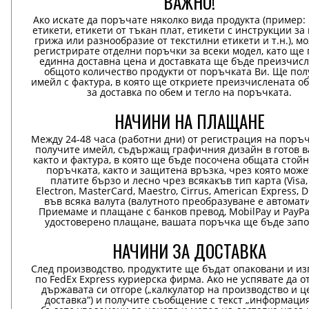
ВАЖНО!
Ако искате да поръчате няколко вида продукта (пример
етикети, етикети от тъкан плат, етикети с инструкции за
грижа или разнообразие от текстилни етикети и т.н.), м
регистрирате отделни поръчки за всеки модел, като ще
единна доставна цена и доставката ще бъде преизчисл
общото количество продукти от поръчката Ви. Ще пол
имейл с фактура, в която ще откриете преизчислената о
за доставка по обем и тегло на поръчката.
НАЧИНИ НА ПЛАЩАНЕ
Между 24-48 часа (работни дни) от регистрация на поръ
получите имейл, съдържащ графичния дизайн в готов в
както и фактура, в която ще бъде посочена общата стой
поръчката, както и защитена връзка, чрез която може
платите бързо и лесно чрез всякакъв тип карта (Visa,
Electron, MasterCard, Maestro, Cirrus, American Express, D
във всяка валута (валутното преобразуване е автомат
Приемаме и плащане с банков превод, MobilPay и PayPa
удостоверено плащане, вашата поръчка ще бъде запо
НАЧИНИ ЗА ДОСТАВКА
След производство, продуктите ще бъдат опаковани и и
по FedEx Express куриерска фирма. Ако не успявате да о
държавата си отгоре („калкулатор на производство и ц
доставка“) и получите съобщение с текст „информация