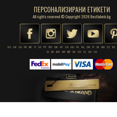
ПЕРСОНАЛИЗИРАНИ ЕТИКЕТИ
All rights reserved © Copyright 2026 Bestlabels.bg
EU
UK
US
FR
BE
IT
ES
PT
RO
DE
AT
CH
HU
PL
NL
DK
FI
SE
BG
CZ
EE
SI
SK
MX
AR
BR
VE
CO
CL
AU
CA