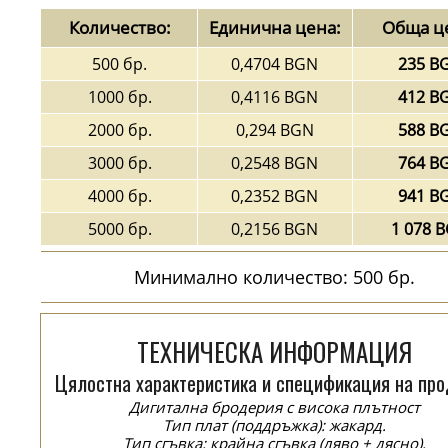
Количество:
Единична цена:
Обща ц
500 бр.
0,4704 BGN
235 B
1000 бр.
0,4116 BGN
412 B
2000 бр.
0,294 BGN
588 B
3000 бр.
0,2548 BGN
764 B
4000 бр.
0,2352 BGN
941 B
5000 бр.
0,2156 BGN
1 078 
Минимално количество: 500 бр.
ТЕХНИЧЕСКА ИНФОРМАЦИЯ
Цялостна характеристика и спецификация на про
Дигитална бродерия с висока плътност
Тип плат (поддръжка): жакард.
Тип сгъвка: крайна сгъвка (ляво + дясно).