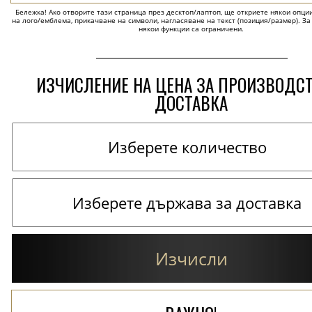
Бележка! Ако отворите тази страница през десктоп/лаптоп, ще откриете някои опции 
на лого/емблема, прикачване на символи, нагласяване на текст (позиция/размер). За
някои функции са ограничени.
ИЗЧИСЛЕНИЕ НА ЦЕНА ЗА ПРОИЗВОДС
ДОСТАВКА
Изчисли