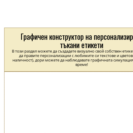
Графичен конструктор на персонализи
тъкани етикети
В този раздел можете да създадете визуално свой собствен етик
да правите персонализации с любимите си текстове и цветов
наличност), дори можете да наблюдавате графичната симулация
време!