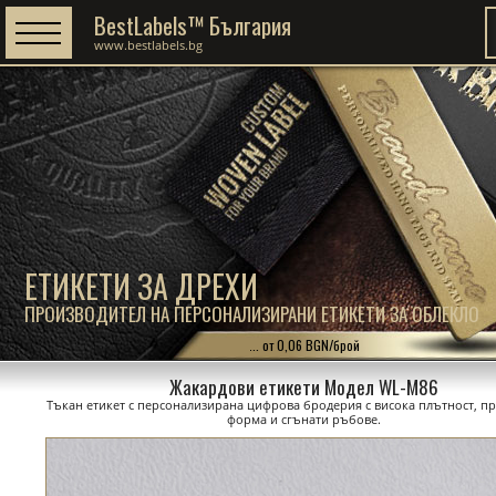
BestLabels™ България
www.bestlabels.bg
ЕТИКЕТИ ЗА ДРЕХИ
ПРОИЗВОДИТЕЛ НА ПЕРСОНАЛИЗИРАНИ ЕТИКЕТИ ЗА ОБЛЕКЛО
... от 0,06 BGN/брой
Жакардови етикети Модел WL-M86
Тъкан етикет с персонализирана цифрова бродерия с висока плътност, п
форма и сгънати ръбове.