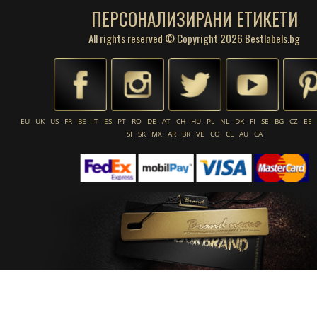
ПЕРСОНАЛИЗИРАНИ ЕТИКЕТИ
All rights reserved © Copyright 2026 Bestlabels.bg
EU
UK
US
FR
BE
IT
ES
PT
RO
DE
AT
CH
HU
PL
NL
DK
FI
SE
BG
CZ
EE
SI
SK
MX
AR
BR
VE
CO
CL
AU
CA