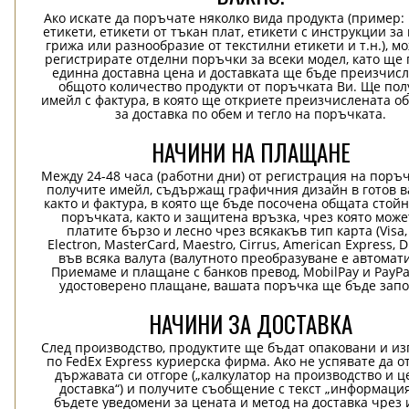
Ако искате да поръчате няколко вида продукта (пример
етикети, етикети от тъкан плат, етикети с инструкции за
грижа или разнообразие от текстилни етикети и т.н.), м
регистрирате отделни поръчки за всеки модел, като ще
единна доставна цена и доставката ще бъде преизчисл
общото количество продукти от поръчката Ви. Ще пол
имейл с фактура, в която ще откриете преизчислената о
за доставка по обем и тегло на поръчката.
НАЧИНИ НА ПЛАЩАНЕ
Между 24-48 часа (работни дни) от регистрация на поръ
получите имейл, съдържащ графичния дизайн в готов в
както и фактура, в която ще бъде посочена общата стой
поръчката, както и защитена връзка, чрез която може
платите бързо и лесно чрез всякакъв тип карта (Visa,
Electron, MasterCard, Maestro, Cirrus, American Express, D
във всяка валута (валутното преобразуване е автомат
Приемаме и плащане с банков превод, MobilPay и PayPa
удостоверено плащане, вашата поръчка ще бъде запо
НАЧИНИ ЗА ДОСТАВКА
След производство, продуктите ще бъдат опаковани и и
по FedEx Express куриерска фирма. Ако не успявате да о
държавата си отгоре („калкулатор на производство и ц
доставка“) и получите съобщение с текст „информация
бъдете уведомени за цената и метод на доставка чрез 