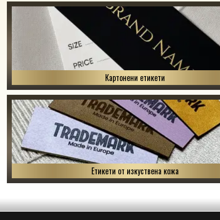
Картонени етикети
Етикети от изкуствена кожа