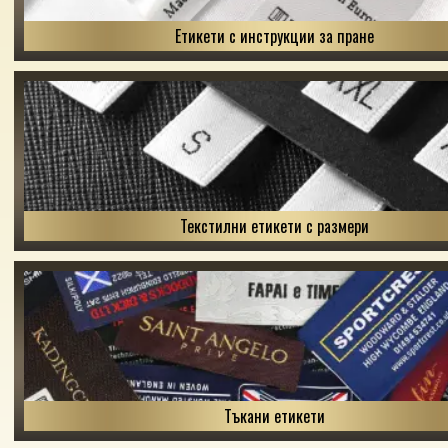
Етикети с инструкции за пране
Текстилни етикети с размери
Тъкани етикети