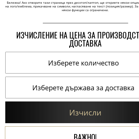
Бележка! Ако отворите тази страница през десктоп/лаптоп, ще откриете някои опции 
на лого/емблема, прикачване на символи, нагласяване на текст (позиция/размер). За
някои функции са ограничени.
ИЗЧИСЛЕНИЕ НА ЦЕНА ЗА ПРОИЗВОДС
ДОСТАВКА
Изчисли
ВАЖНО!