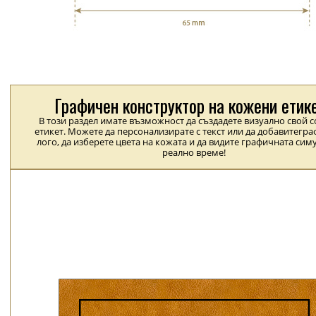
Графичен конструктор на кожени етик
В този раздел имате възможност да създадете визуално свой 
етикет. Можете да персонализирате с текст или да добавитегра
лого, да изберете цвета на кожата и да видите графичната сим
реално време!