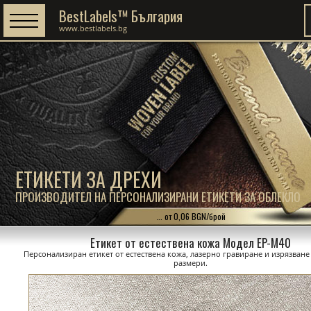
BestLabels™ България
www.bestlabels.bg
ЕТИКЕТИ ЗА ДРЕХИ
ПРОИЗВОДИТЕЛ НА ПЕРСОНАЛИЗИРАНИ ЕТИКЕТИ ЗА ОБЛЕКЛО
... от 0,06 BGN/брой
Етикет от естествена кожа Модел EP-M40
Персонализиран етикет от естествена кожа, лазерно гравиране и изрязване
размери.