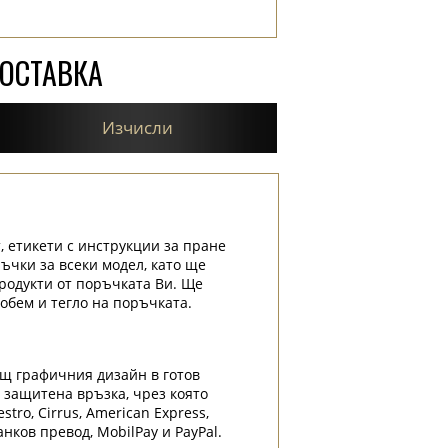
ДОСТАВКА
Изчисли
, етикети с инструкции за пране
ръчки за всеки модел, като ще
родукти от поръчката Ви. Ще
обем и тегло на поръчката.
ащ графичния дизайн в готов
и защитена връзка, чрез която
tro, Cirrus, American Express,
нков превод, MobilPay и PayPal.