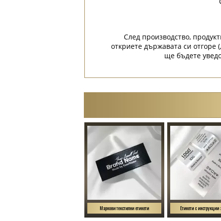
След производство, продукт
откриете държавата си отгоре (
ще бъдете уведо
Маркови текстилни етикети
Етикети с инструкции 