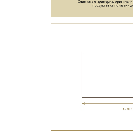
Снимката е примерна, оригиналн
продуктът са показани д