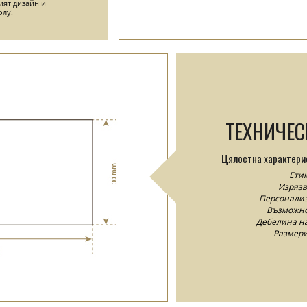
ият дизайн и
олу!
ТЕХНИЧЕ
Цялостна характери
Етик
Изрязв
Персонализ
Възможнос
Дебелина на
Размери