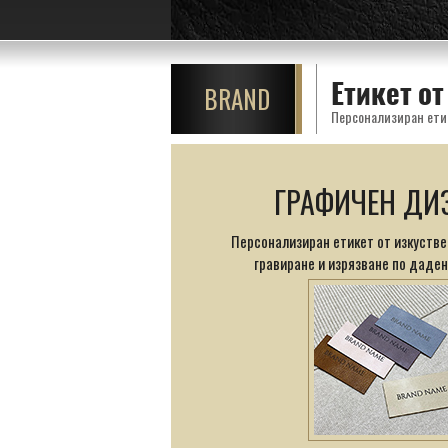
Етикет о
BRAND
Персонализиран етик
ГРАФИЧЕН ДИ
Персонализиран етикет от изкустве
гравиране и изрязване по даден