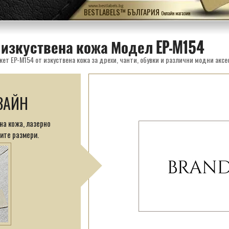
www.bestlabels.bg
BESTLABELS™ БЪЛГАРИЯ
Онлайн магазин
т изкуствена кожа Модел EP-M154
ет EP-M154 от изкуствена кожа за дрехи, чанти, обувки и различни модни аксе
ЗАЙН
на кожа, лазерно
ите размери.