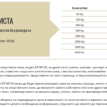
Количество:
50 бр.
ИСТА
100 бр.
300 бр.
чества без разходи за
500 бр.
1000 бр.
о: 50 бр.
2000 бр.
3000 бр.
4000 бр.
5000 бр.
зкуствена кожа, модел EP-M154, за дрехи като: шапки, шалове, суичъри, я
тан, известен също като синтетична кожа, с високо качество, използвайк
зер според размерите, представени на тази страница, а персонализацията
л EP-M154 може да бъде персонализиран само за няколко секунди, много 
та на изкуствената кожа, да вмъкнете своето собствено лого или друга гр
 текст, например името на вашата марка, слоган, името на производителя 
избиране на подходящата цена в зависимост от количеството и времето за
 видите цялата необходима информация, след което ще можете да персона