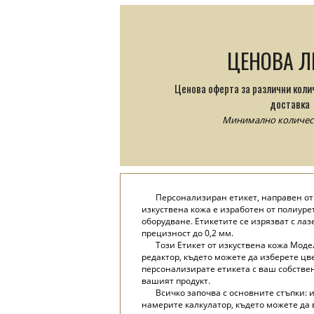
ЦЕНОВА Л
Ценова оферта за различни коли
доставка
Минимално количеств
Персонализиран етикет, направен от и
изкуствена кожа е изработен от полиуре
оборудване. Етикетите се изрязват с ла
прецизност до 0,2 мм.
Този Етикет от изкуствена кожа Моде
редактор, където можете да изберете цве
персонализирате етикета с ваш собствен
вашият продукт.
Всичко започва с основните стъпки: 
намерите калкулатор, където можете да