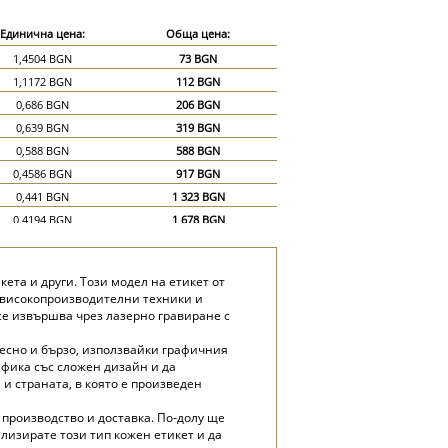
Единична цена:
Обща цена:
1,4504 BGN
73 BGN
1,1172 BGN
112 BGN
0,686 BGN
206 BGN
0,639 BGN
319 BGN
0,588 BGN
588 BGN
0,4586 BGN
917 BGN
0,441 BGN
1 323 BGN
0,4194 BGN
1 678 BGN
0,4096 BGN
2 048 BGN
кета и други. Този модел на етикет от
и високопроизводителни техники и
 се извършва чрез лазерно гравиране с
лесно и бързо, използвайки графичния
афика със сложен дизайн и да
и страната, в която е произведен
 производство и доставка. По-долу ще
лизирате този тип кожен етикет и да