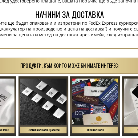
След удостоверено плащане, вашата поръчка ще бъде започнат
НАЧИНИ ЗА ДОСТАВКА
ите ще бъдат опаковани и изпратени по FedEx Express куриерск
„калкулатор на производство и цена на доставка“) и получите 
мени за цената и метод на доставка чрез имейл, след изпраща
ПРОДУКТИ, КЪМ КОИТО МОЖЕ БИ ИМАТЕ ИНТЕРЕС:
за пране
Текстилни етикети с размери
Тъкани етикети