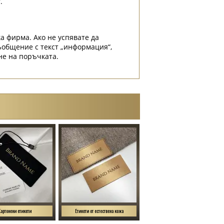
.
а фирма. Ако не успявате да
съобщение с текст „информация“,
не на поръчката.
Картонени етикети
Етикети от естествена кожа