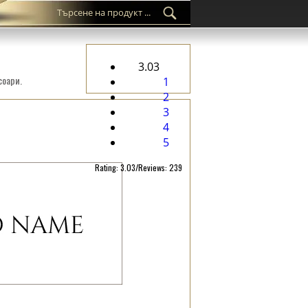
3.03
соари.
1
2
3
4
5
Rating: 3.03/Reviews: 239