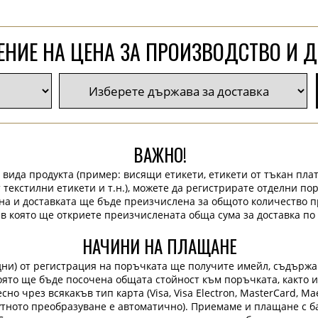
НИЕ НА ЦЕНА ЗА ПРОИЗВОДСТВО И 
ВАЖНО!
 вида продукта (пример: висящи етикети, етикети от тъкан плат
 текстилни етикети и т.н.), можете да регистрирате отделни по
на и доставката ще бъде преизчислена за общото количество п
 в която ще откриете преизчислената обща сума за доставка по 
НАЧИНИ НА ПЛАЩАНЕ
дни) от регистрация на поръчката ще получите имейл, съдърж
 която ще бъде посочена общата стойност към поръчката, както 
но чрез всякакъв тип карта (Visa, Visa Electron, MasterCard, Maes
лутното преобразуване е автоматично). Приемаме и плащане с ба