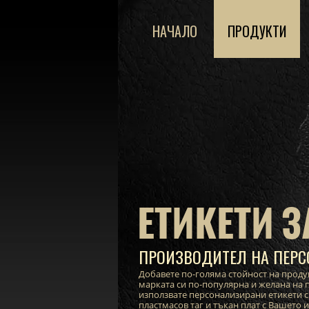
НАЧАЛО
ПРОДУКТИ
ЕТИКЕТИ З
ПРОИЗВОДИТЕЛ НА ПЕРС
Добавете по-голяма стойност на проду
марката си по-популярна и желана на п
използвате персонализирани етикети с
пластмасов таг и тъкан плат с Вашето 