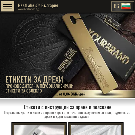
BestLabels™ България
BG
www.bestlabels.bg
ЕТИКЕТИ ЗА ДРЕХИ
ПРОИЗВОДИТЕЛ НА ПЕРСОНАЛИЗИРАНИ
ЕТИКЕТИ ЗА ОБЛЕКЛО
... от 0,06 BGN/брой
Етикети с инструкции за пране и ползване
Персонализирани етикети за пране и грижа, отпечатани върху текстилен плат, подходящ за
дрехи и други текстилни изделия.