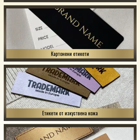
Картонени етикети
Етикети от изкуствена кожа