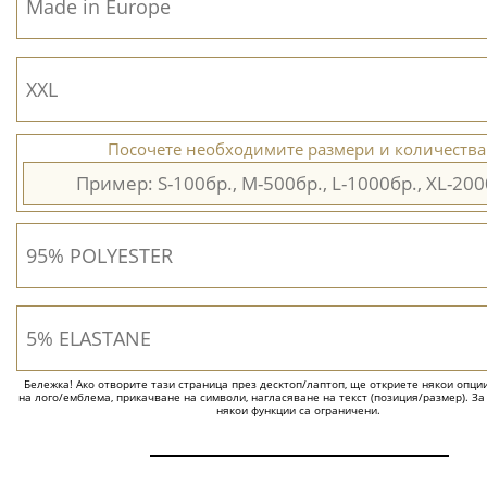
Посочете необходимите размери и количества
Бележка! Ако отворите тази страница през десктоп/лаптоп, ще откриете някои опции 
на лого/емблема, прикачване на символи, нагласяване на текст (позиция/размер). За
някои функции са ограничени.