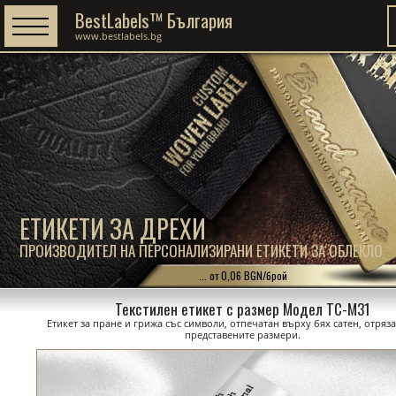
BestLabels™ България
www.bestlabels.bg
ЕТИКЕТИ ЗА ДРЕХИ
ПРОИЗВОДИТЕЛ НА ПЕРСОНАЛИЗИРАНИ ЕТИКЕТИ ЗА ОБЛЕКЛО
... от 0,06 BGN/брой
Текстилен етикет с размер Модел TC-M31
Етикет за пране и грижа със символи, отпечатан върху бях сатен, отряз
представените размери.