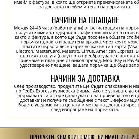
имейл с фактура, в която ще откриете преизчислената о
за доставка по обем и тегло на поръчката.
НАЧИНИ НА ПЛАЩАНЕ
Между 24-48 часа (работни дни) от регистрация на поръ
получите имейл, съдържащ графичния дизайн в готов в
както и фактура, в която ще бъде посочена общата стой
поръчката, както и защитена връзка, чрез която може
платите бързо и лесно чрез всякакъв тип карта (Visa,
Electron, MasterCard, Maestro, Cirrus, American Express, D
във всяка валута (валутното преобразуване е автомат
Приемаме и плащане с банков превод, MobilPay и PayPa
удостоверено плащане, вашата поръчка ще бъде запо
НАЧИНИ ЗА ДОСТАВКА
След производство, продуктите ще бъдат опаковани и и
по FedEx Express куриерска фирма. Ако не успявате да о
държавата си отгоре („калкулатор на производство и ц
доставка“) и получите съобщение с текст „информация
бъдете уведомени за цената и метод на доставка чрез 
след изпращане на поръчката.
ПРОДУКТИ, КЪМ КОИТО МОЖЕ БИ ИМАТЕ ИНТЕРЕС