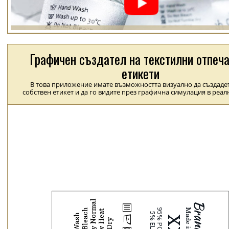
Графичен създател на текстилни отпеч
етикети
В това приложение имате възможността визуално да създаде
собствен етикет и да го видите през графична симулация в реал
b
N