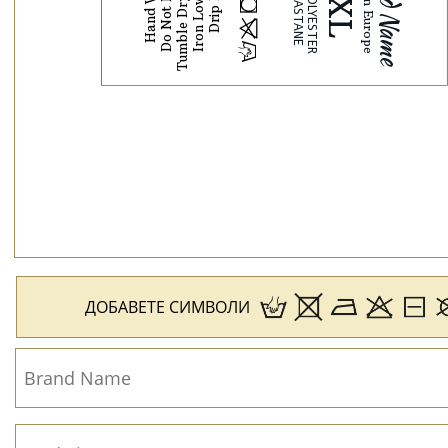
Tumble Dry Normal
Do Not Bleach
Iron Low Heat
Hand Wash
Drip Dry
j
p
H
ДОБАВЕТЕ СИМВОЛИ