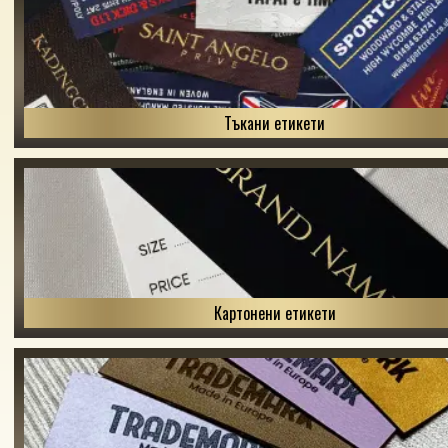
Тъкани етикети
Картонени етикети