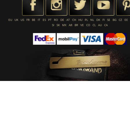
EU
UK
US
FR
BE
IT
ES
PT
RO
DE
AT
CH
HU
PL
NL
DK
FI
SE
BG
CZ
EE
SI
SK
MX
AR
BR
VE
CO
CL
AU
CA