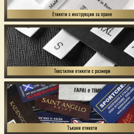
Етикети с инструкции за пране
Текстилни етикети с размери
Тъкани етикети