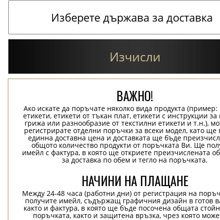
Изчисли
ВАЖНО!
Ако искате да поръчате няколко вида продукта (пример
етикети, етикети от тъкан плат, етикети с инструкции за
грижа или разнообразие от текстилни етикети и т.н.), м
регистрирате отделни поръчки за всеки модел, като ще
единна доставна цена и доставката ще бъде преизчисл
общото количество продукти от поръчката Ви. Ще пол
имейл с фактура, в която ще откриете преизчислената о
за доставка по обем и тегло на поръчката.
НАЧИНИ НА ПЛАЩАНЕ
Между 24-48 часа (работни дни) от регистрация на поръ
получите имейл, съдържащ графичния дизайн в готов в
както и фактура, в която ще бъде посочена общата стой
поръчката, както и защитена връзка, чрез която може