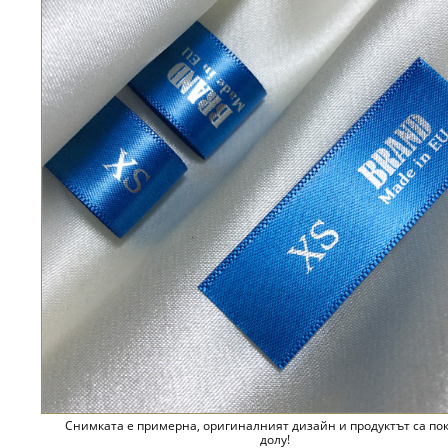
Снимката е примерна, оригиналният дизайн и продуктът са по
долу!