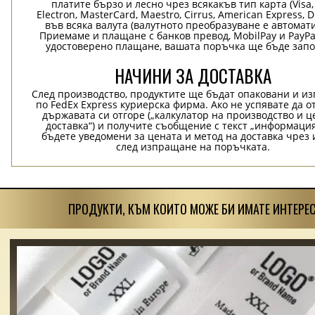
платите бързо и лесно чрез всякакъв тип карта (Visa,
Electron, MasterCard, Maestro, Cirrus, American Express, D
във всяка валута (валутното преобразуване е автомат
Приемаме и плащане с банков превод, MobilPay и PayPa
удостоверено плащане, вашата поръчка ще бъде запо
НАЧИНИ ЗА ДОСТАВКА
След производство, продуктите ще бъдат опаковани и и
по FedEx Express куриерска фирма. Ако не успявате да о
държавата си отгоре („калкулатор на производство и ц
доставка“) и получите съобщение с текст „информация
бъдете уведомени за цената и метод на доставка чрез 
след изпращане на поръчката.
ПРОДУКТИ, КЪМ КОИТО МОЖЕ БИ ИМАТЕ ИНТЕРЕС