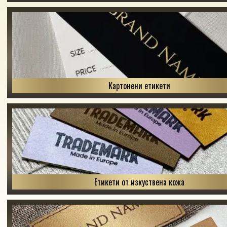
Картонени етикети
Етикети от изкуствена кожа