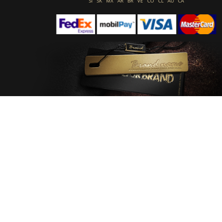
SI
SK
MX
AR
BR
VE
CO
CL
AU
CA