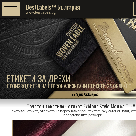
BestLabels™ България
www.bestlabels.bg
ЕТИКЕТИ ЗА ДРЕХИ
ПРОИЗВОДИТЕЛ НА ПЕРСОНАЛИЗИРАНИ ЕТИКЕТИ ЗА ОБЛЕКЛО
... от 0,06 BGN/брой
Печатен текстилен етикет Evident Style Модел TL-
Текстилен етикет, отпечатан с персонализиран текст върху сатенен плат, о
представените размери.