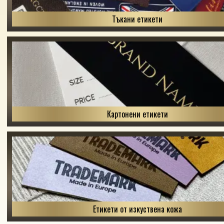
Тъкани етикети
Картонени етикети
Етикети от изкуствена кожа