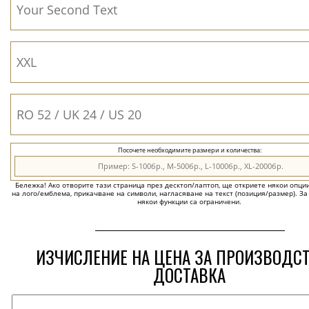
Посочете необходимите размери и количества:
Бележка! Ако отворите тази страница през десктоп/лаптоп, ще откриете някои опции 
на лого/емблема, прикачване на символи, нагласяване на текст (позиция/размер). За
някои функции са ограничени.
ИЗЧИСЛЕНИЕ НА ЦЕНА ЗА ПРОИЗВОДС
ДОСТАВКА