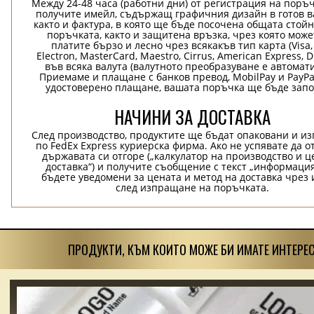
Между 24-48 часа (работни дни) от регистрация на поръ
получите имейл, съдържащ графичния дизайн в готов в
както и фактура, в която ще бъде посочена общата стой
поръчката, както и защитена връзка, чрез която може
платите бързо и лесно чрез всякакъв тип карта (Visa,
Electron, MasterCard, Maestro, Cirrus, American Express, D
във всяка валута (валутното преобразуване е автомат
Приемаме и плащане с банков превод, MobilPay и PayPa
удостоверено плащане, вашата поръчка ще бъде запо
НАЧИНИ ЗА ДОСТАВКА
След производство, продуктите ще бъдат опаковани и и
по FedEx Express куриерска фирма. Ако не успявате да о
държавата си отгоре („калкулатор на производство и ц
доставка“) и получите съобщение с текст „информация
бъдете уведомени за цената и метод на доставка чрез 
след изпращане на поръчката.
ПРОДУКТИ, КЪМ КОИТО МОЖЕ БИ ИМАТЕ ИНТЕРЕС