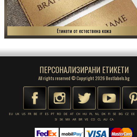
Етикети от естествена кожа
ПЕРСОНАЛИЗИРАНИ ЕТИКЕТИ
All rights reserved © Copyright 2026 Bestlabels.bg
EU
UK
US
FR
BE
IT
ES
PT
RO
DE
AT
CH
HU
PL
NL
DK
FI
SE
BG
CZ
EE
SI
SK
MX
AR
BR
VE
CO
CL
AU
CA