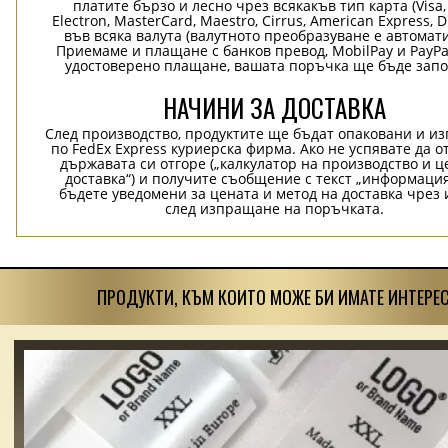
платите бързо и лесно чрез всякакъв тип карта (Visa,
Electron, MasterCard, Maestro, Cirrus, American Express, D
във всяка валута (валутното преобразуване е автомат
Приемаме и плащане с банков превод, MobilPay и PayPa
удостоверено плащане, вашата поръчка ще бъде запо
НАЧИНИ ЗА ДОСТАВКА
След производство, продуктите ще бъдат опаковани и и
по FedEx Express куриерска фирма. Ако не успявате да о
държавата си отгоре („калкулатор на производство и ц
доставка“) и получите съобщение с текст „информация
бъдете уведомени за цената и метод на доставка чрез 
след изпращане на поръчката.
ПРОДУКТИ, КЪМ КОИТО МОЖЕ БИ ИМАТЕ ИНТЕРЕС