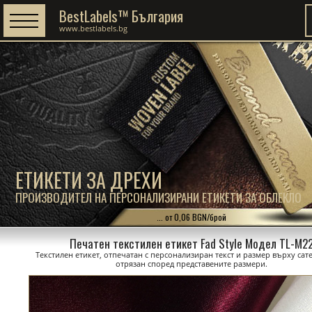
BestLabels™ България
www.bestlabels.bg
ЕТИКЕТИ ЗА ДРЕХИ
ПРОИЗВОДИТЕЛ НА ПЕРСОНАЛИЗИРАНИ ЕТИКЕТИ ЗА ОБЛЕКЛО
... от 0,06 BGN/брой
Печатен текстилен етикет Fad Style Модел TL-M2
Текстилен етикет, отпечатан с персонализиран текст и размер върху сате
отрязан според представените размери.