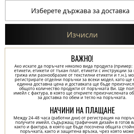
Изчисли
ВАЖНО!
Ако искате да поръчате няколко вида продукта (пример
етикети, етикети от тъкан плат, етикети с инструкции за
грижа или разнообразие от текстилни етикети и т.н.), м
регистрирате отделни поръчки за всеки модел, като ще
единна доставна цена и доставката ще бъде преизчисл
общото количество продукти от поръчката Ви. Ще пол
имейл с фактура, в която ще откриете преизчислената о
за доставка по обем и тегло на поръчката.
НАЧИНИ НА ПЛАЩАНЕ
Между 24-48 часа (работни дни) от регистрация на поръ
получите имейл, съдържащ графичния дизайн в готов в
както и фактура, в която ще бъде посочена общата стой
поръчката, както и защитена връзка, чрез която може