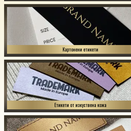
Картонени етикети
Етикети от изкуствена кожа