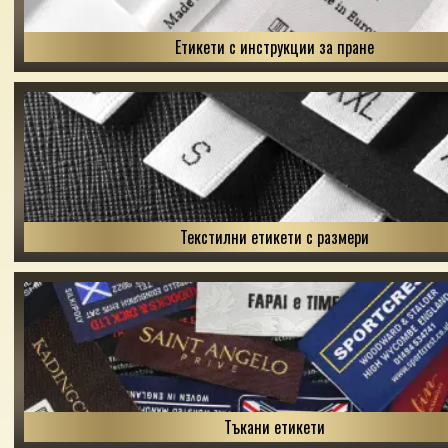
Етикети с инструкции за пране
Текстилни етикети с размери
Тъкани етикети