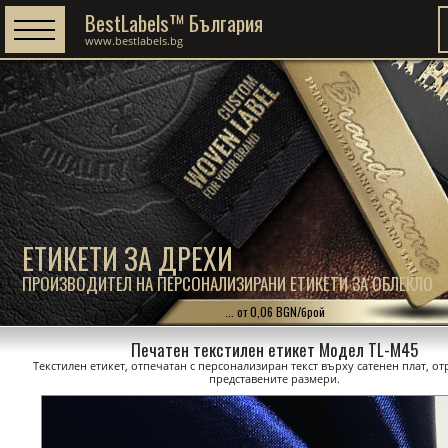
BestLabels™ България
www.bestlabels.bg
ЕТИКЕТИ ЗА ДРЕХИ
ПРОИЗВОДИТЕЛ НА ПЕРСОНАЛИЗИРАНИ ЕТИКЕТИ ЗА ОБЛЕКЛО
... от 0,06 BGN/брой
Печатен текстилен етикет Модел TL-M45
Текстилен етикет, отпечатан с персонализиран текст върху сатенен плат, о
представените размери.