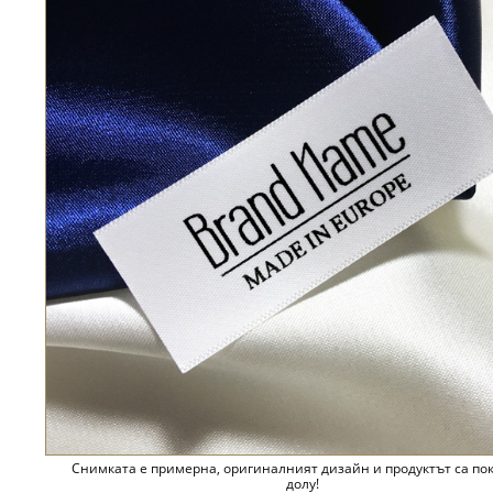
Снимката е примерна, оригиналният дизайн и продуктът са по
долу!