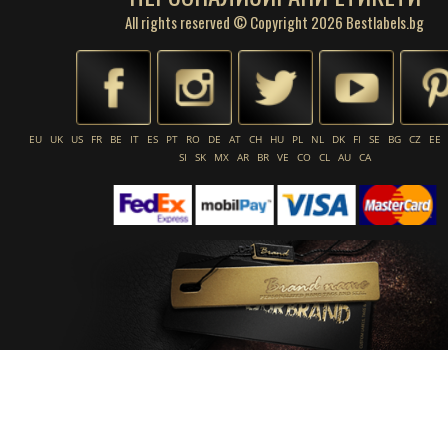
All rights reserved © Copyright 2026 Bestlabels.bg
EU
UK
US
FR
BE
IT
ES
PT
RO
DE
AT
CH
HU
PL
NL
DK
FI
SE
BG
CZ
EE
SI
SK
MX
AR
BR
VE
CO
CL
AU
CA