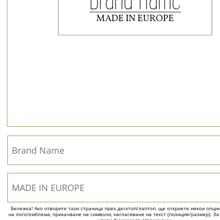
Бележка! Ако отворите тази страница през десктоп/лаптоп, ще откриете някои опции 
на лого/емблема, прикачване на символи, нагласяване на текст (позиция/размер). За