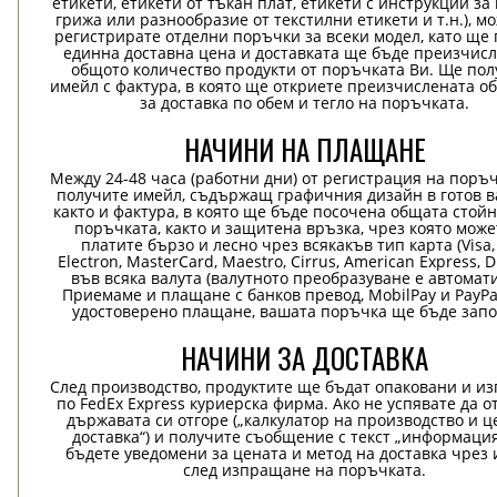
етикети, етикети от тъкан плат, етикети с инструкции за
грижа или разнообразие от текстилни етикети и т.н.), м
регистрирате отделни поръчки за всеки модел, като ще
единна доставна цена и доставката ще бъде преизчисл
общото количество продукти от поръчката Ви. Ще пол
имейл с фактура, в която ще откриете преизчислената о
за доставка по обем и тегло на поръчката.
НАЧИНИ НА ПЛАЩАНЕ
Между 24-48 часа (работни дни) от регистрация на поръ
получите имейл, съдържащ графичния дизайн в готов в
както и фактура, в която ще бъде посочена общата стой
поръчката, както и защитена връзка, чрез която може
платите бързо и лесно чрез всякакъв тип карта (Visa,
Electron, MasterCard, Maestro, Cirrus, American Express, D
във всяка валута (валутното преобразуване е автомат
Приемаме и плащане с банков превод, MobilPay и PayPa
удостоверено плащане, вашата поръчка ще бъде запо
НАЧИНИ ЗА ДОСТАВКА
След производство, продуктите ще бъдат опаковани и и
по FedEx Express куриерска фирма. Ако не успявате да о
държавата си отгоре („калкулатор на производство и ц
доставка“) и получите съобщение с текст „информация
бъдете уведомени за цената и метод на доставка чрез 
след изпращане на поръчката.