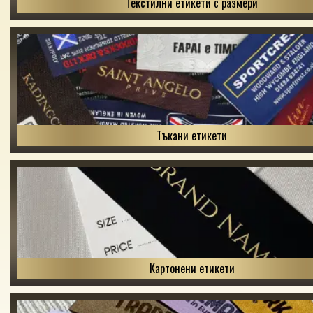
Текстилни етикети с размери
Тъкани етикети
Картонени етикети