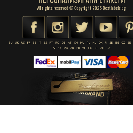
All rights reserved © Copyright 2026 Bestlabels.bg
EU
UK
US
FR
BE
IT
ES
PT
RO
DE
AT
CH
HU
PL
NL
DK
FI
SE
BG
CZ
EE
SI
SK
MX
AR
BR
VE
CO
CL
AU
CA