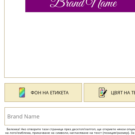
ФОН НА ЕТИКЕТА
ЦВЯТ НА Т
Бележка! Ако отворите тази страница през десктоп/лаптоп, ще откриете някои опции 
на лого/емблема, прикачване на символи, нагласяване на текст (позиция/размер). За