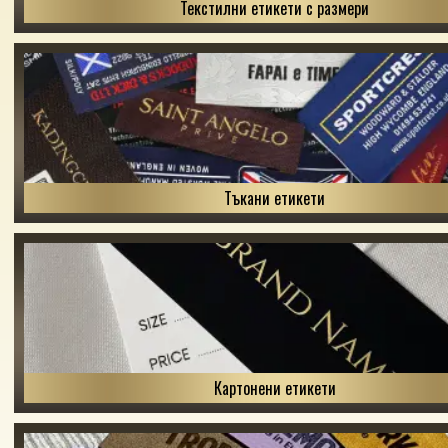
Текстилни етикети с размери
Тъкани етикети
Картонени етикети