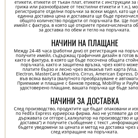
етикети, етикети от тъкан плат, етикети с инструкции за
грижа или разнообразие от текстилни етикети и т.н.), м
регистрирате отделни поръчки за всеки модел, като ще
единна доставна цена и доставката ще бъде преизчисл
общото количество продукти от поръчката Ви. Ще пол
имейл с фактура, в която ще откриете преизчислената о
за доставка по обем и тегло на поръчката.
НАЧИНИ НА ПЛАЩАНЕ
Между 24-48 часа (работни дни) от регистрация на поръ
получите имейл, съдържащ графичния дизайн в готов в
както и фактура, в която ще бъде посочена общата стой
поръчката, както и защитена връзка, чрез която може
платите бързо и лесно чрез всякакъв тип карта (Visa,
Electron, MasterCard, Maestro, Cirrus, American Express, D
във всяка валута (валутното преобразуване е автомат
Приемаме и плащане с банков превод, MobilPay и PayPa
удостоверено плащане, вашата поръчка ще бъде запо
НАЧИНИ ЗА ДОСТАВКА
След производство, продуктите ще бъдат опаковани и и
по FedEx Express куриерска фирма. Ако не успявате да о
държавата си отгоре („калкулатор на производство и ц
доставка“) и получите съобщение с текст „информация
бъдете уведомени за цената и метод на доставка чрез 
след изпращане на поръчката.