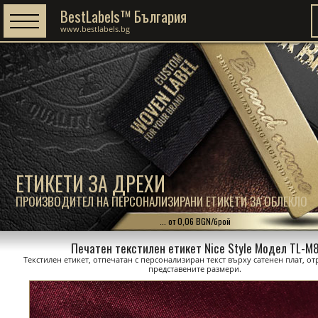
BestLabels™ България
www.bestlabels.bg
ЕТИКЕТИ ЗА ДРЕХИ
ПРОИЗВОДИТЕЛ НА ПЕРСОНАЛИЗИРАНИ ЕТИКЕТИ ЗА ОБЛЕКЛО
... от 0,06 BGN/брой
Печатен текстилен етикет Nice Style Модел TL-M
Текстилен етикет, отпечатан с персонализиран текст върху сатенен плат, о
представените размери.