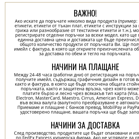
ВАЖНО!
Ако искате да поръчате няколко вида продукта (пример
етикети, етикети от тъкан плат, етикети с инструкции за
грижа или разнообразие от текстилни етикети и т.н.), м
регистрирате отделни поръчки за всеки модел, като ще
единна доставна цена и доставката ще бъде преизчисл
общото количество продукти от поръчката Ви. Ще пол
имейл с фактура, в която ще откриете преизчислената о
за доставка по обем и тегло на поръчката.
НАЧИНИ НА ПЛАЩАНЕ
Между 24-48 часа (работни дни) от регистрация на поръ
получите имейл, съдържащ графичния дизайн в готов в
както и фактура, в която ще бъде посочена общата стой
поръчката, както и защитена връзка, чрез която може
платите бързо и лесно чрез всякакъв тип карта (Visa,
Electron, MasterCard, Maestro, Cirrus, American Express, D
във всяка валута (валутното преобразуване е автомат
Приемаме и плащане с банков превод, MobilPay и PayPa
удостоверено плащане, вашата поръчка ще бъде запо
НАЧИНИ ЗА ДОСТАВКА
След производство, продуктите ще бъдат опаковани и и
по FedEx Express куриерска фирма. Ако не успявате да о