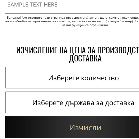
Бележка! Ако отворите тази страница през десктоп/лаптоп, ще откриете някои опции 
на лого/емблема, прикачване на символи, нагласяване на текст (позиция/размер). За
някои функции са ограничени.
ИЗЧИСЛЕНИЕ НА ЦЕНА ЗА ПРОИЗВОДС
ДОСТАВКА
Изчисли