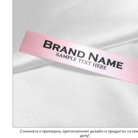
Снимката е примерна, оригиналният дизайн и продуктът са по
долу!