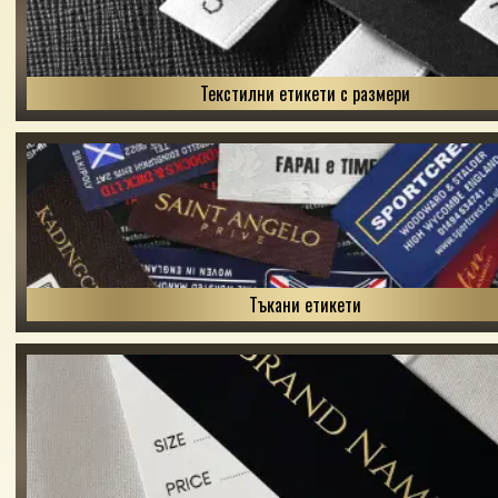
Текстилни етикети с размери
Тъкани етикети