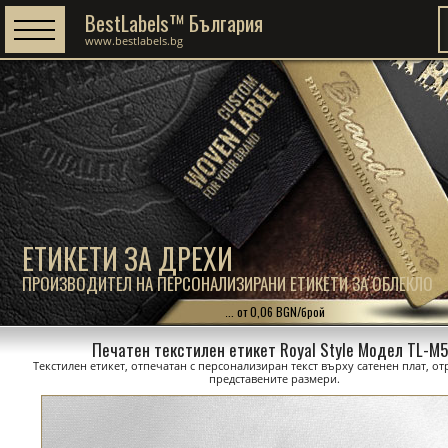
BestLabels™ България
www.bestlabels.bg
ЕТИКЕТИ ЗА ДРЕХИ
ПРОИЗВОДИТЕЛ НА ПЕРСОНАЛИЗИРАНИ ЕТИКЕТИ ЗА ОБЛЕКЛО
... от 0,06 BGN/брой
Печатен текстилен етикет Royal Style Модел TL-M
Текстилен етикет, отпечатан с персонализиран текст върху сатенен плат, о
представените размери.