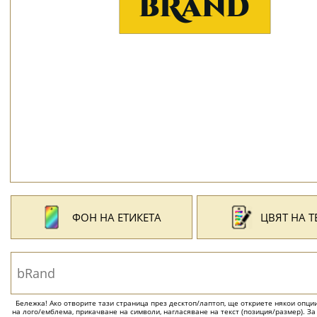
ФОН НА ЕТИКЕТА
ЦВЯТ НА Т
Бележка! Ако отворите тази страница през десктоп/лаптоп, ще откриете някои опции 
на лого/емблема, прикачване на символи, нагласяване на текст (позиция/размер). За