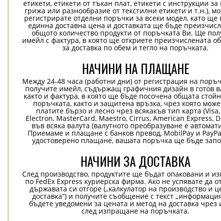
етикети, етикети от тъкан плат, етикети с инструкции за
грижа или разнообразие от текстилни етикети и т.н.), м
регистрирате отделни поръчки за всеки модел, като ще
единна доставна цена и доставката ще бъде преизчисл
общото количество продукти от поръчката Ви. Ще пол
имейл с фактура, в която ще откриете преизчислената о
за доставка по обем и тегло на поръчката.
НАЧИНИ НА ПЛАЩАНЕ
Между 24-48 часа (работни дни) от регистрация на поръ
получите имейл, съдържащ графичния дизайн в готов в
както и фактура, в която ще бъде посочена общата стой
поръчката, както и защитена връзка, чрез която може
платите бързо и лесно чрез всякакъв тип карта (Visa,
Electron, MasterCard, Maestro, Cirrus, American Express, D
във всяка валута (валутното преобразуване е автомат
Приемаме и плащане с банков превод, MobilPay и PayPa
удостоверено плащане, вашата поръчка ще бъде запо
НАЧИНИ ЗА ДОСТАВКА
След производство, продуктите ще бъдат опаковани и и
по FedEx Express куриерска фирма. Ако не успявате да о
държавата си отгоре („калкулатор на производство и ц
доставка“) и получите съобщение с текст „информация
бъдете уведомени за цената и метод на доставка чрез 
след изпращане на поръчката.