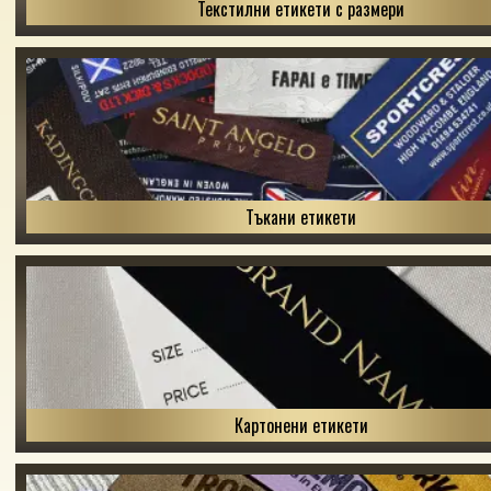
Текстилни етикети с размери
Тъкани етикети
Картонени етикети