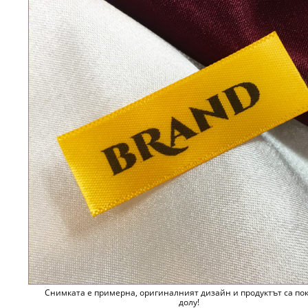
Снимката е примерна, оригиналният дизайн и продуктът са по
долу!