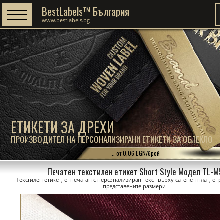
BestLabels™ България
www.bestlabels.bg
ЕТИКЕТИ ЗА ДРЕХИ
ПРОИЗВОДИТЕЛ НА ПЕРСОНАЛИЗИРАНИ ЕТИКЕТИ ЗА ОБЛЕКЛО
... от 0,06 BGN/брой
Печатен текстилен етикет Short Style Модел TL-M
Текстилен етикет, отпечатан с персонализиран текст върху сатенен плат, о
представените размери.