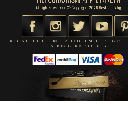
All rights reserved © Copyright 2026 Bestlabels.bg
EU
UK
US
FR
BE
IT
ES
PT
RO
DE
AT
CH
HU
PL
NL
DK
FI
SE
BG
CZ
EE
SI
SK
MX
AR
BR
VE
CO
CL
AU
CA