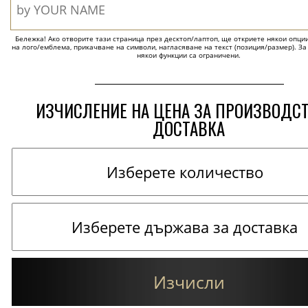
Бележка! Ако отворите тази страница през десктоп/лаптоп, ще откриете някои опции 
на лого/емблема, прикачване на символи, нагласяване на текст (позиция/размер). За
някои функции са ограничени.
ИЗЧИСЛЕНИЕ НА ЦЕНА ЗА ПРОИЗВОДС
ДОСТАВКА
Изчисли