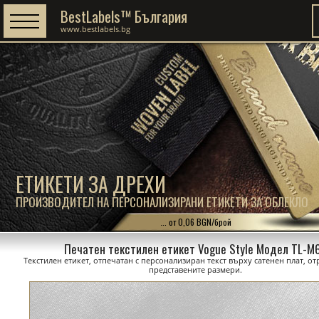
BestLabels™ България
www.bestlabels.bg
ЕТИКЕТИ ЗА ДРЕХИ
ПРОИЗВОДИТЕЛ НА ПЕРСОНАЛИЗИРАНИ ЕТИКЕТИ ЗА ОБЛЕКЛО
... от 0,06 BGN/брой
Печатен текстилен етикет Vogue Style Модел TL-M
Текстилен етикет, отпечатан с персонализиран текст върху сатенен плат, о
представените размери.