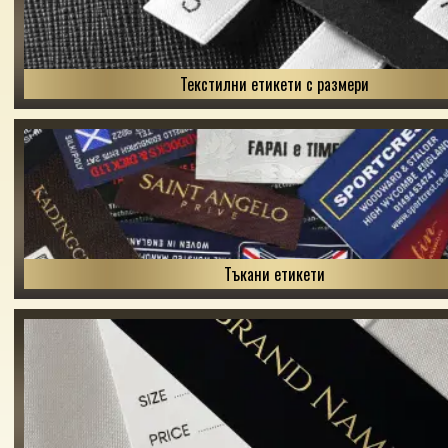
Текстилни етикети с размери
Тъкани етикети