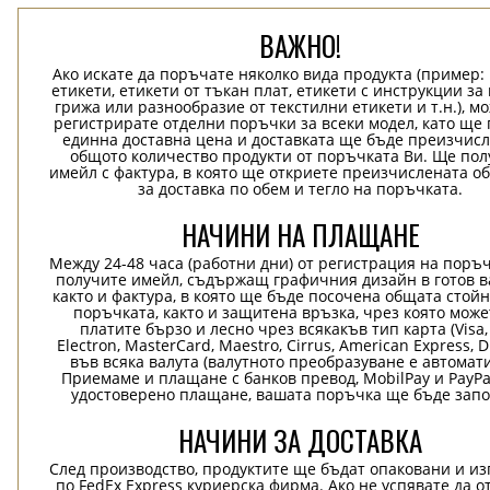
ВАЖНО!
Ако искате да поръчате няколко вида продукта (пример
етикети, етикети от тъкан плат, етикети с инструкции за
грижа или разнообразие от текстилни етикети и т.н.), м
регистрирате отделни поръчки за всеки модел, като ще
единна доставна цена и доставката ще бъде преизчисл
общото количество продукти от поръчката Ви. Ще пол
имейл с фактура, в която ще откриете преизчислената о
за доставка по обем и тегло на поръчката.
НАЧИНИ НА ПЛАЩАНЕ
Между 24-48 часа (работни дни) от регистрация на поръ
получите имейл, съдържащ графичния дизайн в готов в
както и фактура, в която ще бъде посочена общата стой
поръчката, както и защитена връзка, чрез която може
платите бързо и лесно чрез всякакъв тип карта (Visa,
Electron, MasterCard, Maestro, Cirrus, American Express, D
във всяка валута (валутното преобразуване е автомат
Приемаме и плащане с банков превод, MobilPay и PayPa
удостоверено плащане, вашата поръчка ще бъде запо
НАЧИНИ ЗА ДОСТАВКА
След производство, продуктите ще бъдат опаковани и и
по FedEx Express куриерска фирма. Ако не успявате да о