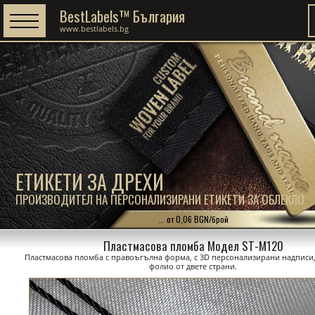
BestLabels™ България
www.bestlabels.bg
ЕТИКЕТИ ЗА ДРЕХИ
ПРОИЗВОДИТЕЛ НА ПЕРСОНАЛИЗИРАНИ ЕТИКЕТИ ЗА ОБЛЕКЛО
... от 0,06 BGN/брой
Пластмасова пломба Модел ST-M120
Пластмасова пломба с правоъгълна форма, с 3D персонализирани надписи
фолио от двете страни.