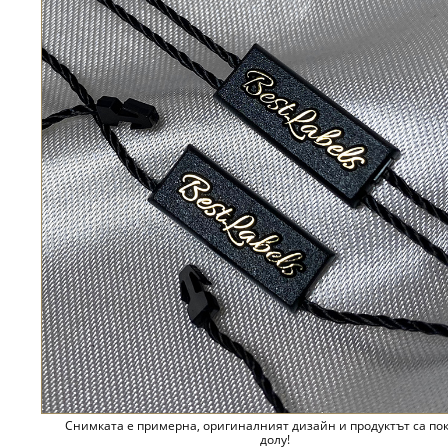
Снимката е примерна, оригиналният дизайн и продуктът са по
долу!