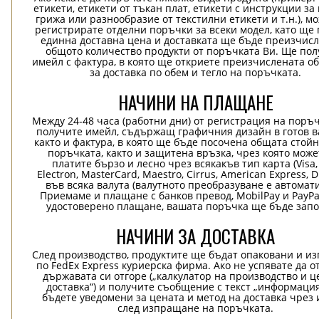
етикети, етикети от тъкан плат, етикети с инструкции за
грижа или разнообразие от текстилни етикети и т.н.), м
регистрирате отделни поръчки за всеки модел, като ще
единна доставна цена и доставката ще бъде преизчисл
общото количество продукти от поръчката Ви. Ще пол
имейл с фактура, в която ще откриете преизчислената о
за доставка по обем и тегло на поръчката.
НАЧИНИ НА ПЛАЩАНЕ
Между 24-48 часа (работни дни) от регистрация на поръ
получите имейл, съдържащ графичния дизайн в готов в
както и фактура, в която ще бъде посочена общата стой
поръчката, както и защитена връзка, чрез която може
платите бързо и лесно чрез всякакъв тип карта (Visa,
Electron, MasterCard, Maestro, Cirrus, American Express, D
във всяка валута (валутното преобразуване е автомат
Приемаме и плащане с банков превод, MobilPay и PayPa
удостоверено плащане, вашата поръчка ще бъде запо
НАЧИНИ ЗА ДОСТАВКА
След производство, продуктите ще бъдат опаковани и и
по FedEx Express куриерска фирма. Ако не успявате да о
държавата си отгоре („калкулатор на производство и ц
доставка“) и получите съобщение с текст „информация
бъдете уведомени за цената и метод на доставка чрез 
след изпращане на поръчката.