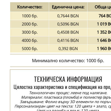
Количество:
Единична цена:
Обща ц
1000 бр.
0,7644 BGN
764 B
2000 бр.
0,5096 BGN
1 019 
3000 бр.
0,4508 BGN
1 352 
4000 бр.
0,4116 BGN
1 646 
5000 бр.
0,392 BGN
1 960 
Минимално количество: 1000 бр.
ТЕХНИЧЕСКА ИНФОРМАЦИЯ
Цялостна характеристика и спецификация на про
Технологичен процес: леене под налягане.
Материали: пластмаса (пломба) и полиестер (връ
Завършване: Фолио върху 3D елементи по поръч
Персонализиран цвят на текста: 120 цвята + злато, с
Цвят на пломба и връв: 120 цвята.