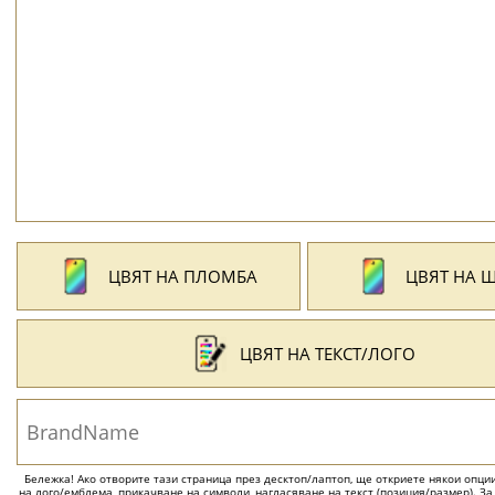
ЦВЯТ НА ПЛОМБА
ЦВЯТ НА 
ЦВЯТ НА ТЕКСТ/ЛОГО
Бележка! Ако отворите тази страница през десктоп/лаптоп, ще откриете някои опции 
на лого/емблема, прикачване на символи, нагласяване на текст (позиция/размер). За