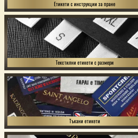
Етикети с инструкции за пране
Текстилни етикети с размери
Тъкани етикети