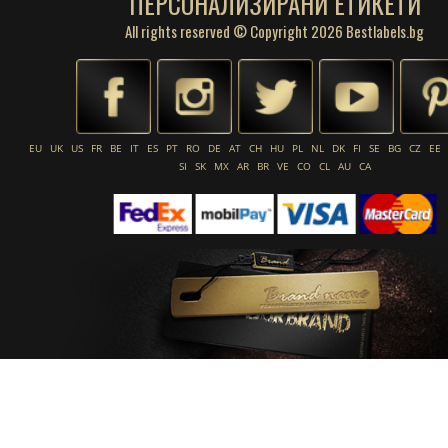
ПЕРСОНАЛИЗИРАНИ ЕТИКЕТИ
All rights reserved © Copyright 2026 Bestlabels.bg
EU
UK
US
FR
BE
IT
ES
PT
RO
DE
AT
CH
HU
PL
NL
DK
FI
SE
BG
CZ
EE
SI
SK
MX
AR
BR
VE
CO
CL
AU
CA