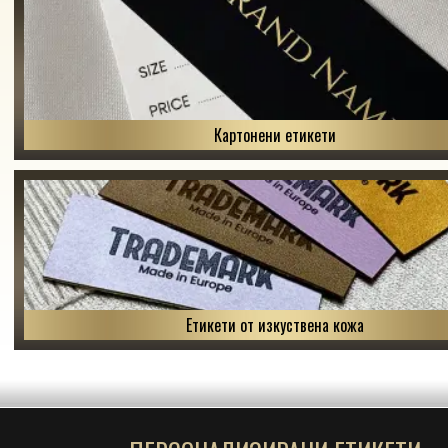
Картонени етикети
Етикети от изкуствена кожа