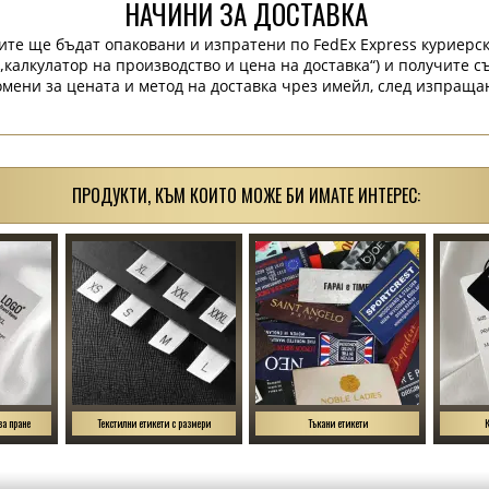
НАЧИНИ ЗА ДОСТАВКА
ите ще бъдат опаковани и изпратени по FedEx Express куриерск
„калкулатор на производство и цена на доставка“) и получите 
мени за цената и метод на доставка чрез имейл, след изпраща
ПРОДУКТИ, КЪМ КОИТО МОЖЕ БИ ИМАТЕ ИНТЕРЕС:
за пране
Текстилни етикети с размери
Тъкани етикети