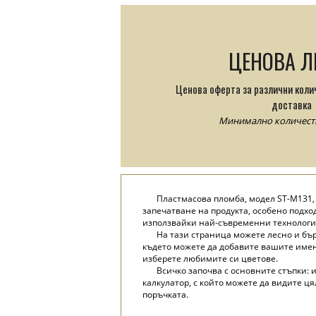
ЦЕНОВА Л
Ценова оферта за различни коли
доставка
Минимално количество
Пластмасова пломба, модел ST-M131, 
запечатване на продукта, особено подхо
използвайки най-съвременни технологии
На тази страница можете лесно и бъ
където можете да добавите вашите имена
изберете любимите си цветове.
Всичко започва с основните стъпки: 
калкулатор, с който можете да видите ц
поръчката.