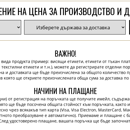
НИЕ НА ЦЕНА ЗА ПРОИЗВОДСТВО И 
ВАЖНО!
 вида продукта (пример: висящи етикети, етикети от тъкан плат
 текстилни етикети и т.н.), можете да регистрирате отделни по
на и доставката ще бъде преизчислена за общото количество п
 в която ще откриете преизчислената обща сума за доставка по 
НАЧИНИ НА ПЛАЩАНЕ
дни) от регистрация на поръчката ще получите имейл, съдърж
 която ще бъде посочена общата стойност към поръчката, както 
но чрез всякакъв тип карта (Visa, Visa Electron, MasterCard, Maes
лутното преобразуване е автоматично). Приемаме и плащане с ба
След удостоверено плащане, вашата поръчка ще бъде започнат