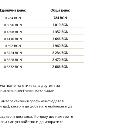
Единична цена:
Обща цена:
0,784 BGN
784 BGN
0,5096 BGN
1 019 BGN
0,4508 BGN
1 352 BGN
0,4116 BGN
1 646 BGN
0,392 BGN
1 960 BGN
0,3724 BGN
2 234 BGN
0,3528 BGN
2 470 BGN
0,3332 BGN
2 666 BGN
0,3136 BGN
2 822 BGN
0,294 BGN
2 940 BGN
чатване на етикета, а другият за
0,2548 BGN
3 822 BGN
от висококачествени материали,
0,2352 BGN
4 704 BGN
а интерактивния графиченсъздател,
др.), както и да добавите емблема и да
одство и доставка. По-долу ще намерите
ози тип устройство и да изпратите