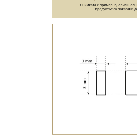
Снимката е примерна, оригиналн
продуктът са показани д