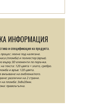
СКА ИНФОРМАЦИЯ
стика и спецификация на продукта.
процес: леене под налягане.
аса (пломба) и полиестер (връв).
 върху 3D елементи по поръчка.
а текста: 120 цвята + злато, сребро.
ломба и връв: 120 цвята.
 вмъкване на емблема/лого.
ане: различни на 2 страни.
 на пломба: 3x8x20мм.
ма: правоъгълна.