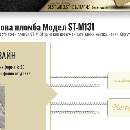
www.bestlabels.bg
BESTLABELS™ БЪЛГАРИЯ
Онлайн магазин
ова пломба Модел ST-M131
стмасови пломби ST-M131 за модни продукти като дрехи, обувки, чанти, бижута,
ЗАЙН
а форма, с 3D
с фолио от двете