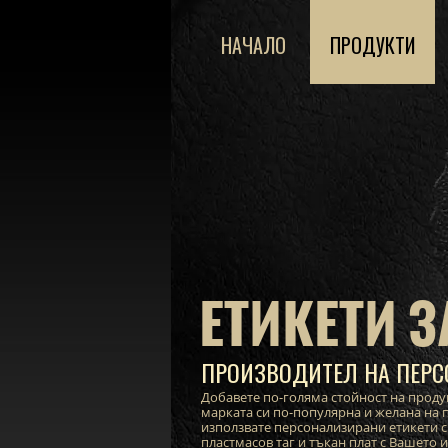
НАЧАЛО
ПРОДУКТИ
ЕТИКЕТИ З
ПРОИЗВОДИТЕЛ НА ПЕРС
Добавете по-голяма стойност на проду
марката си по-популярна и желана на п
използвате персонализирани етикети с
пластмасов таг и тъкан плат с Вашето 