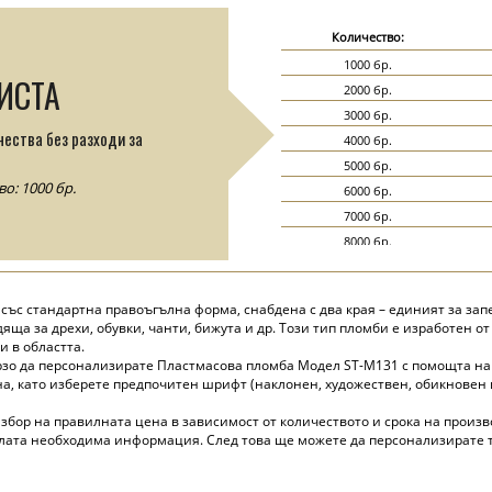
Количество:
1000 бр.
ИСТА
2000 бр.
3000 бр.
чества без разходи за
4000 бр.
5000 бр.
: 1000 бр.
6000 бр.
7000 бр.
8000 бр.
9000 бр.
10000 бр.
със стандартна правоъгълна форма, снабдена с два края – единият за запе
15000 бр.
дяща за дрехи, обувки, чанти, бижута и др. Този тип пломби е изработен 
20000 бр.
 в областта.
рзо да персонализирате Пластмасова пломба Модел ST-M131 с помощта н
, като изберете предпочитен шрифт (наклонен, художествен, обикновен и 
избор на правилната цена в зависимост от количеството и срока на произв
ялата необходима информация. След това ще можете да персонализирате т