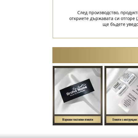
След производство, продукт
откриете държавата си отгоре (
ще бъдете уведо
Маркови текстилни етикети
Етикети с инструкции 