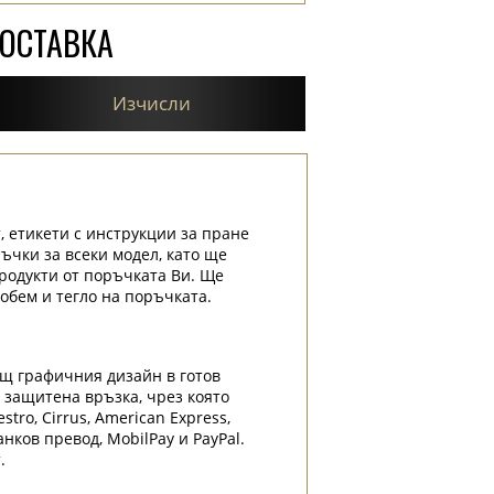
ДОСТАВКА
Изчисли
, етикети с инструкции за пране
ръчки за всеки модел, като ще
родукти от поръчката Ви. Ще
обем и тегло на поръчката.
ащ графичния дизайн в готов
и защитена връзка, чрез която
tro, Cirrus, American Express,
нков превод, MobilPay и PayPal.
.