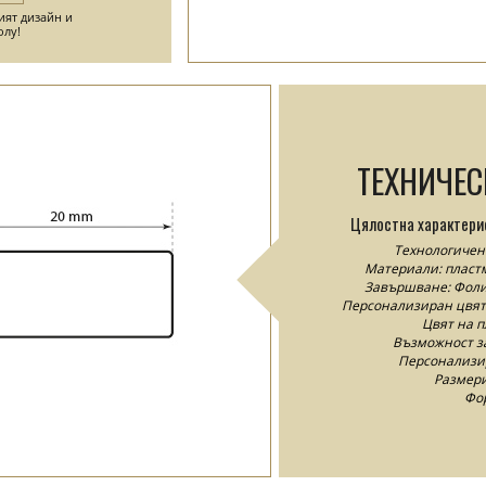
ият дизайн и
олу!
ТЕХНИЧЕ
Цялостна характери
Технологичен 
Материали: пластм
Завършване: Фолио
Персонализиран цвят н
Цвят на п
Възможност за
Персонализир
Размери
Фор