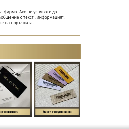
а фирма. Ако не успявате да
съобщение с текст „информация“,
не на поръчката.
Картонени етикети
Етикети от изкуствена кожа