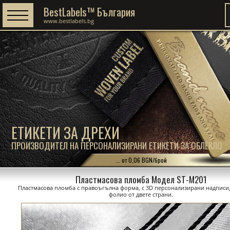
BestLabels™ България
www.bestlabels.bg
ЕТИКЕТИ ЗА ДРЕХИ
ПРОИЗВОДИТЕЛ НА ПЕРСОНАЛИЗИРАНИ ЕТИКЕТИ ЗА ОБЛЕКЛО
... от 0,06 BGN/брой
Пластмасова пломба Модел ST-M201
Пластмасова пломба с правоъгълна форма, с 3D персонализирани надписи
фолио от двете страни.