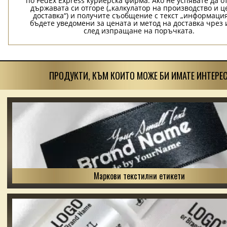
по FedEx Express куриерска фирма. Ако не успявате да о
държавата си отгоре („калкулатор на производство и ц
доставка“) и получите съобщение с текст „информация
бъдете уведомени за цената и метод на доставка чрез 
след изпращане на поръчката.
ПРОДУКТИ, КЪМ КОИТО МОЖЕ БИ ИМАТЕ ИНТЕРЕС
Маркови текстилни етикети