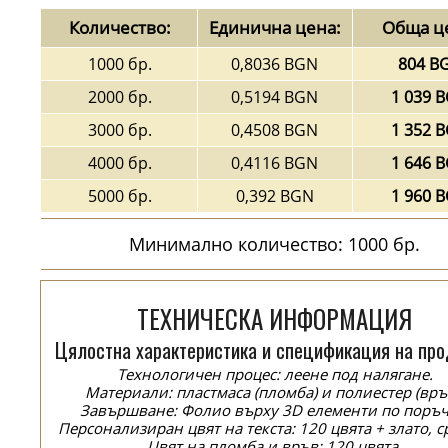
Количество:
Единична цена:
Обща ц
1000 бр.
0,8036 BGN
804 B
2000 бр.
0,5194 BGN
1 039 
3000 бр.
0,4508 BGN
1 352 
4000 бр.
0,4116 BGN
1 646 
5000 бр.
0,392 BGN
1 960 
Минимално количество: 1000 бр.
ТЕХНИЧЕСКА ИНФОРМАЦИЯ
Цялостна характеристика и спецификация на про
Технологичен процес: леене под налягане.
Материали: пластмаса (пломба) и полиестер (връ
Завършване: Фолио върху 3D елементи по поръч
Персонализиран цвят на текста: 120 цвята + злато, с
Цвят на пломба и връв: 120 цвята.