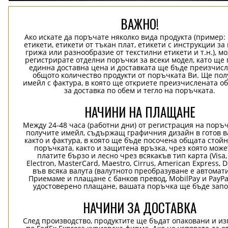
ВАЖНО!
Ако искате да поръчате няколко вида продукта (пример
етикети, етикети от тъкан плат, етикети с инструкции за
грижа или разнообразие от текстилни етикети и т.н.), м
регистрирате отделни поръчки за всеки модел, като ще
единна доставна цена и доставката ще бъде преизчисл
общото количество продукти от поръчката Ви. Ще пол
имейл с фактура, в която ще откриете преизчислената о
за доставка по обем и тегло на поръчката.
НАЧИНИ НА ПЛАЩАНЕ
Между 24-48 часа (работни дни) от регистрация на поръ
получите имейл, съдържащ графичния дизайн в готов в
както и фактура, в която ще бъде посочена общата стой
поръчката, както и защитена връзка, чрез която може
платите бързо и лесно чрез всякакъв тип карта (Visa,
Electron, MasterCard, Maestro, Cirrus, American Express, D
във всяка валута (валутното преобразуване е автомат
Приемаме и плащане с банков превод, MobilPay и PayPa
удостоверено плащане, вашата поръчка ще бъде запо
НАЧИНИ ЗА ДОСТАВКА
След производство, продуктите ще бъдат опаковани и и