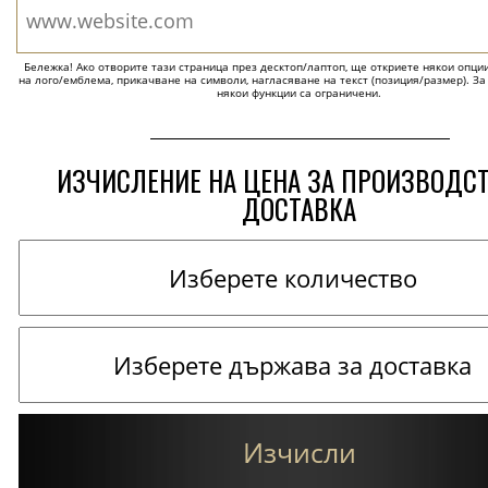
Бележка! Ако отворите тази страница през десктоп/лаптоп, ще откриете някои опции 
на лого/емблема, прикачване на символи, нагласяване на текст (позиция/размер). За
някои функции са ограничени.
ИЗЧИСЛЕНИЕ НА ЦЕНА ЗА ПРОИЗВОДС
ДОСТАВКА
Изчисли