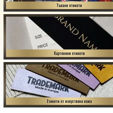
Тъкани етикети
Картонени етикети
Етикети от изкуствена кожа