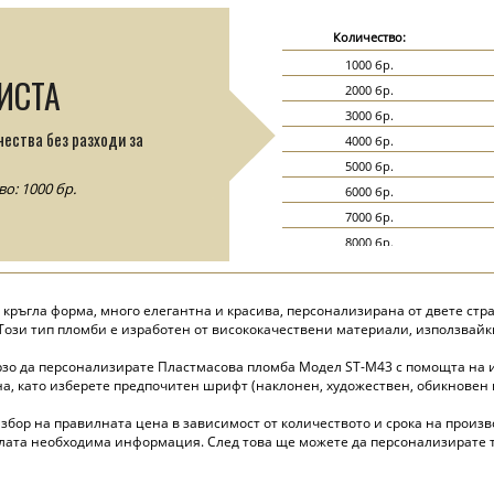
Количество:
1000 бр.
ИСТА
2000 бр.
3000 бр.
чества без разходи за
4000 бр.
5000 бр.
: 1000 бр.
6000 бр.
7000 бр.
8000 бр.
9000 бр.
10000 бр.
 кръгла форма, много елегантна и красива, персонализирана от двете стр
15000 бр.
. Този тип пломби е изработен от висококачествени материали, използва
20000 бр.
рзо да персонализирате Пластмасова пломба Модел ST-M43 с помощта на
, като изберете предпочитен шрифт (наклонен, художествен, обикновен и 
избор на правилната цена в зависимост от количеството и срока на произв
ялата необходима информация. След това ще можете да персонализирате т