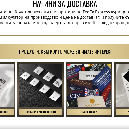
НАЧИНИ ЗА ДОСТАВКА
ите ще бъдат опаковани и изпратени по FedEx Express куриерск
„калкулатор на производство и цена на доставка“) и получите 
мени за цената и метод на доставка чрез имейл, след изпраща
ПРОДУКТИ, КЪМ КОИТО МОЖЕ БИ ИМАТЕ ИНТЕРЕС:
за пране
Текстилни етикети с размери
Тъкани етикети