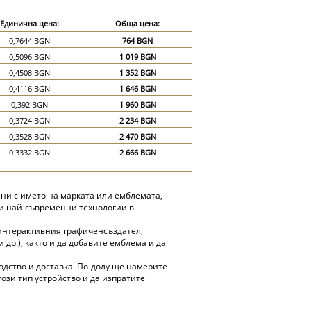
Единична цена:
Обща цена:
0,7644 BGN
764 BGN
0,5096 BGN
1 019 BGN
0,4508 BGN
1 352 BGN
0,4116 BGN
1 646 BGN
0,392 BGN
1 960 BGN
0,3724 BGN
2 234 BGN
0,3528 BGN
2 470 BGN
0,3332 BGN
2 666 BGN
0,3136 BGN
2 822 BGN
0,294 BGN
2 940 BGN
ани с името на марката или емблемата,
0,2548 BGN
3 822 BGN
йки най-съвременни технологии в
0,2352 BGN
4 704 BGN
 интерактивния графиченсъздател,
др.), както и да добавите емблема и да
одство и доставка. По-долу ще намерите
ози тип устройство и да изпратите