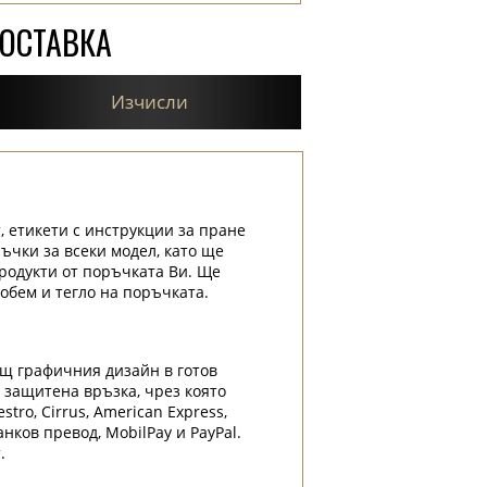
ДОСТАВКА
Изчисли
, етикети с инструкции за пране
ръчки за всеки модел, като ще
родукти от поръчката Ви. Ще
обем и тегло на поръчката.
ащ графичния дизайн в готов
и защитена връзка, чрез която
tro, Cirrus, American Express,
нков превод, MobilPay и PayPal.
.