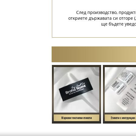
След производство, продукт
откриете държавата си отгоре (
ще бъдете уведо
Маркови текстилни етикети
Етикети с инструкции 