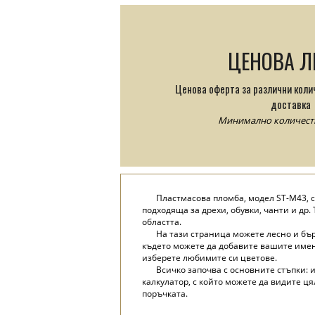
ЦЕНОВА Л
Ценова оферта за различни коли
доставка
Минимално количество
Пластмасова пломба, модел ST-M43, с
подходяща за дрехи, обувки, чанти и др
областта.
На тази страница можете лесно и бъ
където можете да добавите вашите имена
изберете любимите си цветове.
Всичко започва с основните стъпки: 
калкулатор, с който можете да видите ц
поръчката.