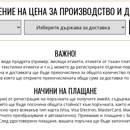
НИЕ НА ЦЕНА ЗА ПРОИЗВОДСТВО И 
ВАЖНО!
 вида продукта (пример: висящи етикети, етикети от тъкан плат
 текстилни етикети и т.н.), можете да регистрирате отделни по
на и доставката ще бъде преизчислена за общото количество п
 в която ще откриете преизчислената обща сума за доставка по 
НАЧИНИ НА ПЛАЩАНЕ
дни) от регистрация на поръчката ще получите имейл, съдърж
 която ще бъде посочена общата стойност към поръчката, както 
но чрез всякакъв тип карта (Visa, Visa Electron, MasterCard, Maes
лутното преобразуване е автоматично). Приемаме и плащане с ба
След удостоверено плащане, вашата поръчка ще бъде започнат