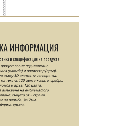
СКА ИНФОРМАЦИЯ
стика и спецификация на продукта.
процес: леене под налягане.
аса (пломба) и полиестер (връв).
 върху 3D елементи по поръчка.
а текста: 120 цвята + злато, сребро.
ломба и връв: 120 цвята.
 вмъкване на емблема/лого.
ране: същото от 2 страни.
и на пломба: 3x17мм.
Форма: кръгла.