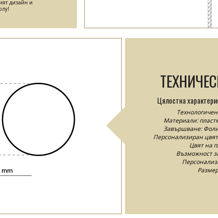
ият дизайн и
олу!
ТЕХНИЧЕ
Цялостна характери
Технологичен 
Материали: пластм
Завършване: Фолио
Персонализиран цвят н
Цвят на п
Възможност за
Персонализи
Размер