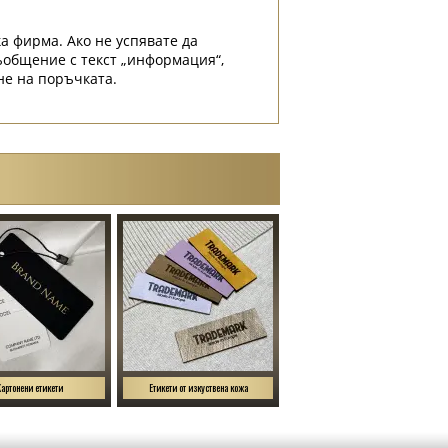
а фирма. Ако не успявате да
съобщение с текст „информация“,
не на поръчката.
Картонени етикети
Етикети от изкуствена кожа