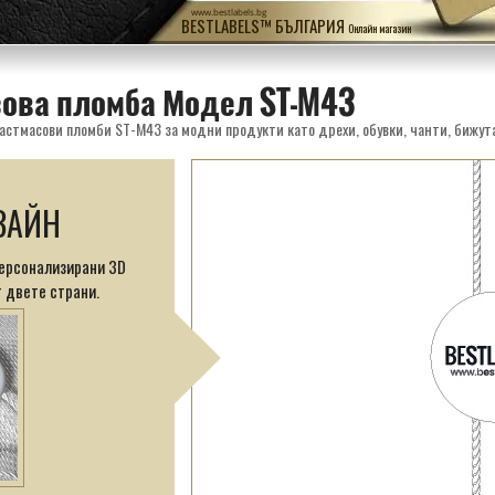
www.bestlabels.bg
BESTLABELS™ БЪЛГАРИЯ
Онлайн магазин
ова пломба Модел ST-M43
стмасови пломби ST-M43 за модни продукти като дрехи, обувки, чанти, бижута,
ЗАЙН
персонализирани 3D
 двете страни.