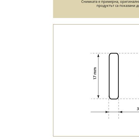
Снимката е примерна, оригиналн
продуктът са показани д