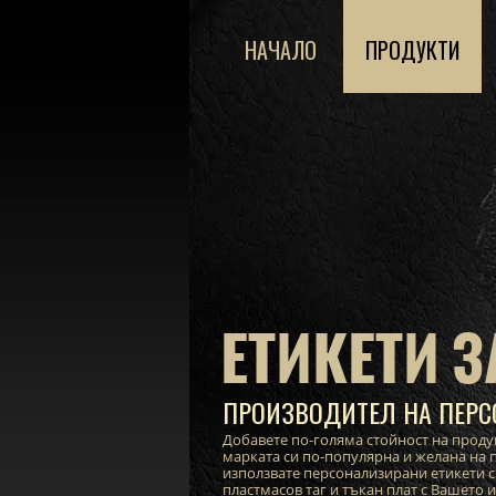
НАЧАЛО
ПРОДУКТИ
ЕТИКЕТИ З
ПРОИЗВОДИТЕЛ НА ПЕРС
Добавете по-голяма стойност на проду
марката си по-популярна и желана на п
използвате персонализирани етикети с
пластмасов таг и тъкан плат с Вашето 