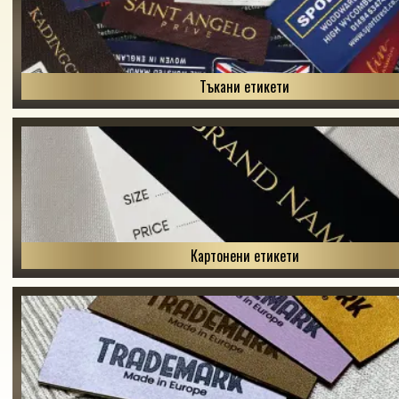
Тъкани етикети
Картонени етикети