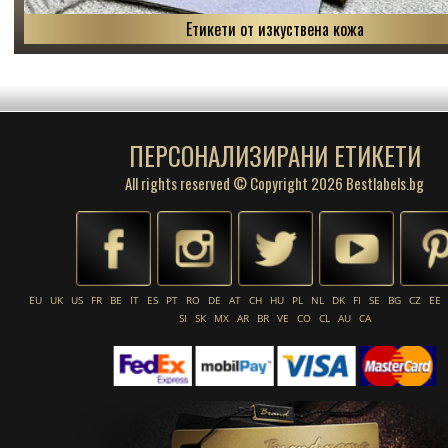
Етикети от изкуствена кожа
ПЕРСОНАЛИЗИРАНИ ЕТИКЕТИ
All rights reserved © Copyright 2026 Bestlabels.bg
EU
UK
US
FR
BE
IT
ES
PT
RO
DE
AT
CH
HU
PL
NL
DK
FI
SE
BG
CZ
EE
SI
SK
MX
AR
BR
VE
CO
CL
AU
CA