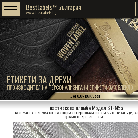
BestLabels™ България
www.bestlabels.bg
ЕТИКЕТИ ЗА ДРЕХИ
ПРОИЗВОДИТЕЛ НА ПЕРСОНАЛИЗИРАНИ ЕТИКЕТИ ЗА ОБЛЕКЛО
... от 0,06 BGN/брой
Пластмасова пломба Модел ST-M55
Пластмасова пломба кръгла форма с персонализирани 3D отпечатъци, з
фолио от двете страни.