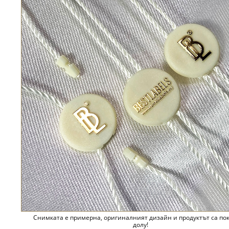
Снимката е примерна, оригиналният дизайн и продуктът са по
долу!