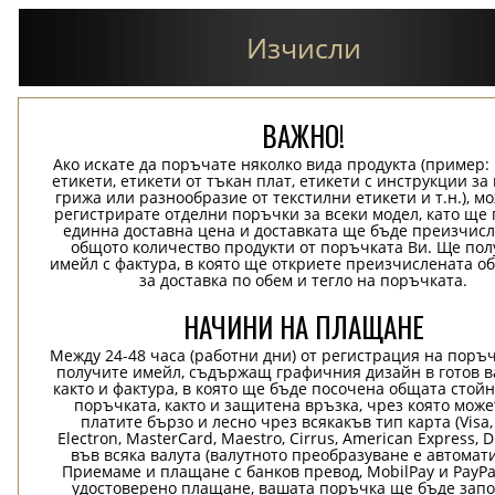
Изчисли
ВАЖНО!
Ако искате да поръчате няколко вида продукта (пример
етикети, етикети от тъкан плат, етикети с инструкции за
грижа или разнообразие от текстилни етикети и т.н.), м
регистрирате отделни поръчки за всеки модел, като ще
единна доставна цена и доставката ще бъде преизчисл
общото количество продукти от поръчката Ви. Ще пол
имейл с фактура, в която ще откриете преизчислената о
за доставка по обем и тегло на поръчката.
НАЧИНИ НА ПЛАЩАНЕ
Между 24-48 часа (работни дни) от регистрация на поръ
получите имейл, съдържащ графичния дизайн в готов в
както и фактура, в която ще бъде посочена общата стой
поръчката, както и защитена връзка, чрез която може
платите бързо и лесно чрез всякакъв тип карта (Visa,
Electron, MasterCard, Maestro, Cirrus, American Express, D
във всяка валута (валутното преобразуване е автомат
Приемаме и плащане с банков превод, MobilPay и PayPa
удостоверено плащане, вашата поръчка ще бъде запо