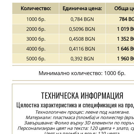
Количество:
Единична цена:
Обща ц
1000 бр.
0,784 BGN
784 B
2000 бр.
0,5096 BGN
1 019 
3000 бр.
0,4508 BGN
1 352 
4000 бр.
0,4116 BGN
1 646 
5000 бр.
0,392 BGN
1 960 
Минимално количество: 1000 бр.
ТЕХНИЧЕСКА ИНФОРМАЦИЯ
Цялостна характеристика и спецификация на про
Технологичен процес: леене под налягане.
Материали: пластмаса (пломба) и полиестер (връ
Завършване: Фолио върху 3D елементи по поръч
Персонализиран цвят на текста: 120 цвята + злато, с
Цвят на пломба и връв: 120 цвята.