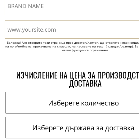
Бележка! Ако отворите тази страница през десктоп/лаптоп, ще откриете някои опции 
на лого/емблема, прикачване на символи, нагласяване на текст (позиция/размер). За
някои функции са ограничени.
ИЗЧИСЛЕНИЕ НА ЦЕНА ЗА ПРОИЗВОДС
ДОСТАВКА