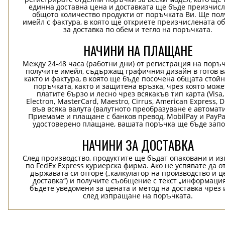
единна доставна цена и доставката ще бъде преизчисл
общото количество продукти от поръчката Ви. Ще пол
имейл с фактура, в която ще откриете преизчислената о
за доставка по обем и тегло на поръчката.
НАЧИНИ НА ПЛАЩАНЕ
Между 24-48 часа (работни дни) от регистрация на поръ
получите имейл, съдържащ графичния дизайн в готов в
както и фактура, в която ще бъде посочена общата стой
поръчката, както и защитена връзка, чрез която може
платите бързо и лесно чрез всякакъв тип карта (Visa,
Electron, MasterCard, Maestro, Cirrus, American Express, D
във всяка валута (валутното преобразуване е автомат
Приемаме и плащане с банков превод, MobilPay и PayPa
удостоверено плащане, вашата поръчка ще бъде запо
НАЧИНИ ЗА ДОСТАВКА
След производство, продуктите ще бъдат опаковани и и
по FedEx Express куриерска фирма. Ако не успявате да о
държавата си отгоре („калкулатор на производство и ц
доставка“) и получите съобщение с текст „информация
бъдете уведомени за цената и метод на доставка чрез 
след изпращане на поръчката.