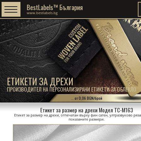
BestLabels™ България
www.bestlabels.bg
ЕТИКЕТИ ЗА ДРЕХИ
ПРОИЗВОДИТЕЛ НА ПЕРСОНАЛИЗИРАНИ ЕТИКЕТИ ЗА ОБЛЕКЛО
... от 0,06 BGN/брой
Етикет за размер на дрехи Модел TC-M163
Етикет за размер на дрехи, отпечатан върху фин сатен, ултразвуково ряз
показаните размери.