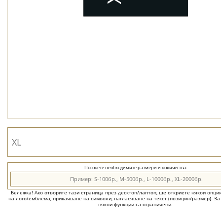
Посочете необходимите размери и количества:
Бележка! Ако отворите тази страница през десктоп/лаптоп, ще откриете някои опции 
на лого/емблема, прикачване на символи, нагласяване на текст (позиция/размер). За
някои функции са ограничени.