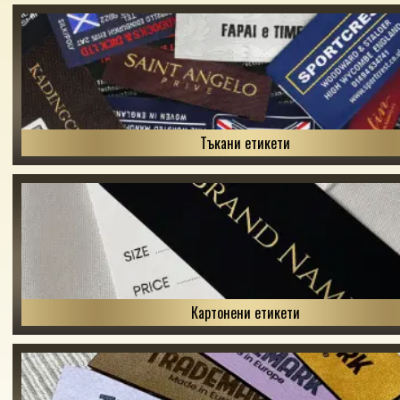
Тъкани етикети
Картонени етикети