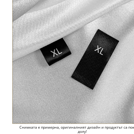
Снимката е примерна, оригиналният дизайн и продуктът са по
долу!