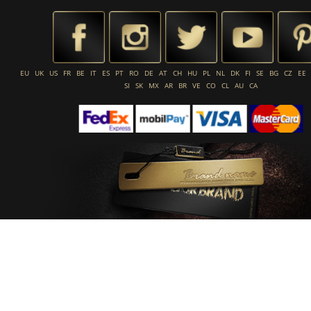
EU
UK
US
FR
BE
IT
ES
PT
RO
DE
AT
CH
HU
PL
NL
DK
FI
SE
BG
CZ
EE
SI
SK
MX
AR
BR
VE
CO
CL
AU
CA