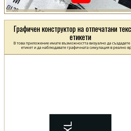
Графичен конструктор на отпечатани тек
етикети
В това приложение имате възможността визуално да създадете
етикет и да наблюдавате графичната симулация в реално в