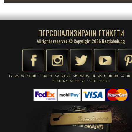
ПЕРСОНАЛИЗИРАНИ ЕТИКЕТИ
All rights reserved © Copyright 2026 Bestlabels.bg
EU
UK
US
FR
BE
IT
ES
PT
RO
DE
AT
CH
HU
PL
NL
DK
FI
SE
BG
CZ
EE
SI
SK
MX
AR
BR
VE
CO
CL
AU
CA