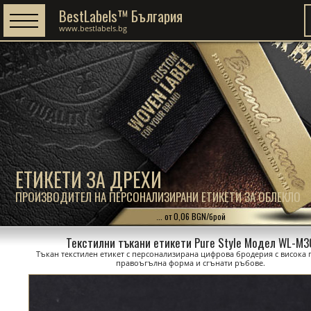
BestLabels™ България
www.bestlabels.bg
ЕТИКЕТИ ЗА ДРЕХИ
ПРОИЗВОДИТЕЛ НА ПЕРСОНАЛИЗИРАНИ ЕТИКЕТИ ЗА ОБЛЕКЛО
... от 0,06 BGN/брой
Текстилни тъкани етикети Pure Style Модел WL-M3
Тъкан текстилен етикет с персонализирана цифрова бродерия с висока 
правоъгълна форма и сгънати ръбове.