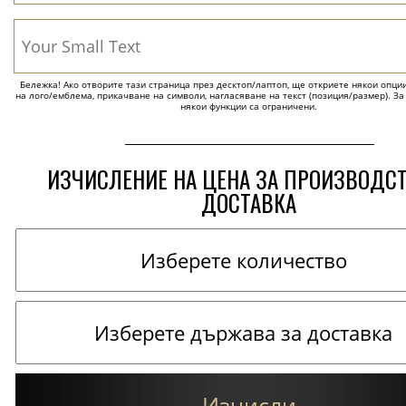
Бележка! Ако отворите тази страница през десктоп/лаптоп, ще откриете някои опции 
на лого/емблема, прикачване на символи, нагласяване на текст (позиция/размер). За
някои функции са ограничени.
ИЗЧИСЛЕНИЕ НА ЦЕНА ЗА ПРОИЗВОДС
ДОСТАВКА
Изчисли