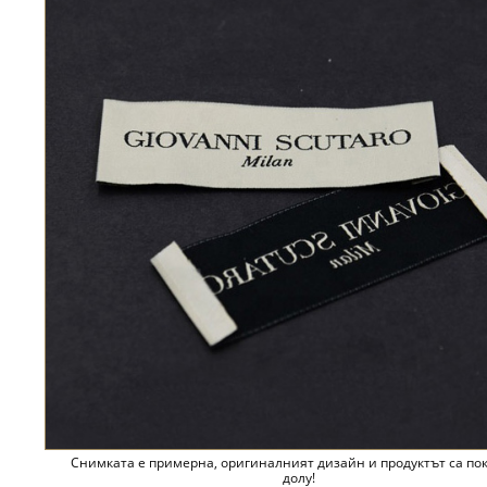
Снимката е примерна, оригиналният дизайн и продуктът са по
долу!