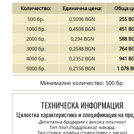
Количество:
Единична цена:
Обща ц
500 бр.
0,5096 BGN
255 B
1000 бр.
0,4508 BGN
451 B
2000 бр.
0,294 BGN
588 B
3000 бр.
0,2548 BGN
764 B
4000 бр.
0,2352 BGN
941 B
5000 бр.
0,2156 BGN
1 078 
Минимално количество: 500 бр.
ТЕХНИЧЕСКА ИНФОРМАЦИЯ
Цялостна характеристика и спецификация на про
Дигитална бродерия с висока плътност
Тип плат (поддръжка): жакард.
Тип сгъвка: крайна сгъвка (ляво + дясно).