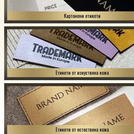
Картонени етикети
Етикети от изкуствена кожа
Етикети от естествена кожа