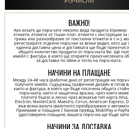
ВАЖНО!
Ако искате да поръчате няколко вида продукта (пример
етикети, етикети от тъкан плат, етикети с инструкции за
грижа или разнообразие от текстилни етикети и т.н.), м
регистрирате отделни поръчки за всеки модел, като ще
единна доставна цена и доставката ще бъде преизчисл
общото количество продукти от поръчката Ви. Ще пол
имейл с фактура, в която ще откриете преизчислената о
за доставка по обем и тегло на поръчката.
НАЧИНИ НА ПЛАЩАНЕ
Между 24-48 часа (работни дни) от регистрация на поръ
получите имейл, съдържащ графичния дизайн в готов в
както и фактура, в която ще бъде посочена общата стой
поръчката, както и защитена връзка, чрез която може
платите бързо и лесно чрез всякакъв тип карта (Visa,
Electron, MasterCard, Maestro, Cirrus, American Express, D
във всяка валута (валутното преобразуване е автомат
Приемаме и плащане с банков превод, MobilPay и PayPa
удостоверено плащане, вашата поръчка ще бъде запо
НАЧИНИ ЗА ДОСТАВКА