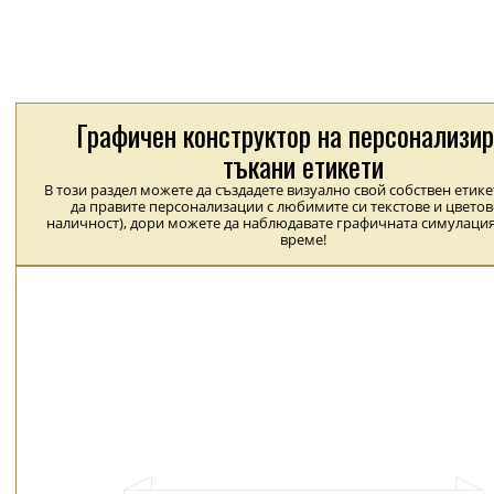
Графичен конструктор на персонализи
тъкани етикети
В този раздел можете да създадете визуално свой собствен етик
да правите персонализации с любимите си текстове и цветов
наличност), дори можете да наблюдавате графичната симулация
време!