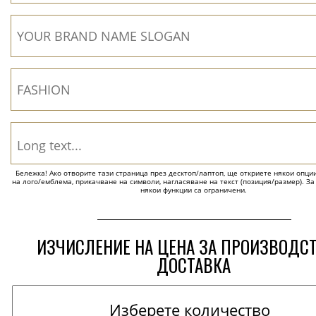
Бележка! Ако отворите тази страница през десктоп/лаптоп, ще откриете някои опции 
на лого/емблема, прикачване на символи, нагласяване на текст (позиция/размер). За
някои функции са ограничени.
ИЗЧИСЛЕНИЕ НА ЦЕНА ЗА ПРОИЗВОДС
ДОСТАВКА