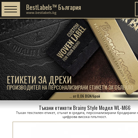
BestLabels™ България
www.bestlabels.bg
ЕТИКЕТИ ЗА ДРЕХИ
ПРОИЗВОДИТЕЛ НА ПЕРСОНАЛИЗИРАНИ ЕТИКЕТИ ЗА ОБЛЕКЛО
... от 0,06 BGN/брой
Тъкани етикети Brainy Style Модел WL-M66
Тъкан текстилен етикет, сгънат в средата, персонализирани бродирани 
цифрова висока плътност.