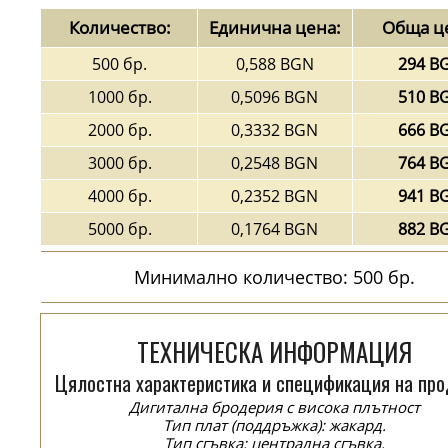
Количество:
Единична цена:
Обща ц
500 бр.
0,588 BGN
294 B
1000 бр.
0,5096 BGN
510 B
2000 бр.
0,3332 BGN
666 B
3000 бр.
0,2548 BGN
764 B
4000 бр.
0,2352 BGN
941 B
5000 бр.
0,1764 BGN
882 B
Минимално количество: 500 бр.
ТЕХНИЧЕСКА ИНФОРМАЦИЯ
Цялостна характеристика и спецификация на про
Дигитална бродерия с висока плътност
Тип плат (поддръжка): жакард.
Тип сгъвка: централна сгъвка.