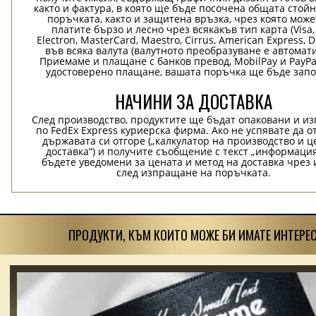
както и фактура, в която ще бъде посочена общата стой
поръчката, както и защитена връзка, чрез която може
платите бързо и лесно чрез всякакъв тип карта (Visa,
Electron, MasterCard, Maestro, Cirrus, American Express, D
във всяка валута (валутното преобразуване е автомат
Приемаме и плащане с банков превод, MobilPay и PayPa
удостоверено плащане, вашата поръчка ще бъде запо
НАЧИНИ ЗА ДОСТАВКА
След производство, продуктите ще бъдат опаковани и и
по FedEx Express куриерска фирма. Ако не успявате да о
държавата си отгоре („калкулатор на производство и ц
доставка“) и получите съобщение с текст „информация
бъдете уведомени за цената и метод на доставка чрез 
след изпращане на поръчката.
ПРОДУКТИ, КЪМ КОИТО МОЖЕ БИ ИМАТЕ ИНТЕРЕС