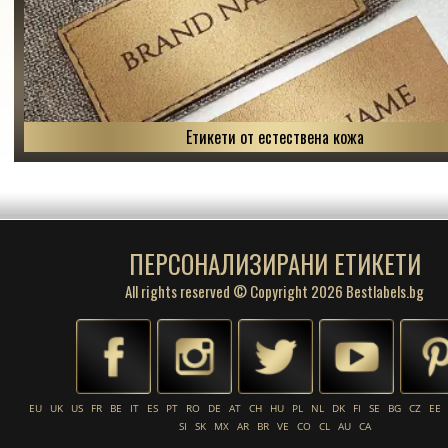
Етикети от естествена кожа
ПЕРСОНАЛИЗИРАНИ ЕТИКЕТИ
All rights reserved © Copyright 2026 Bestlabels.bg
EU
UK
US
FR
BE
IT
ES
PT
RO
DE
AT
CH
HU
PL
NL
DK
FI
SE
BG
CZ
EE
SI
SK
MX
AR
BR
VE
CO
CL
AU
CA