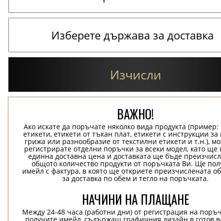
Изчисли
ВАЖНО!
Ако искате да поръчате няколко вида продукта (пример
етикети, етикети от тъкан плат, етикети с инструкции за
грижа или разнообразие от текстилни етикети и т.н.), м
регистрирате отделни поръчки за всеки модел, като ще
единна доставна цена и доставката ще бъде преизчисл
общото количество продукти от поръчката Ви. Ще пол
имейл с фактура, в която ще откриете преизчислената о
за доставка по обем и тегло на поръчката.
НАЧИНИ НА ПЛАЩАНЕ
Между 24-48 часа (работни дни) от регистрация на поръ
получите имейл, съдържащ графичния дизайн в готов в