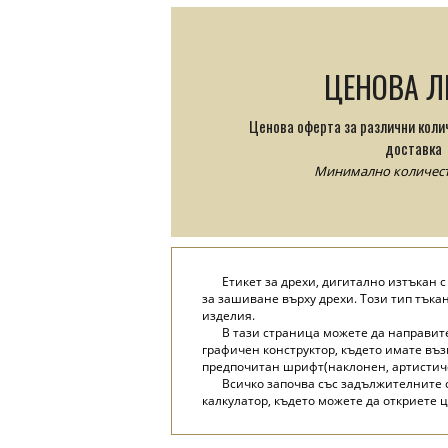
ЦЕНОВА Л
Ценова оферта за различни коли
доставка
Минимално количеств
Етикет за дрехи, дигитално изтъкан 
за зашиване върху дрехи. Този тип тъка
изделия.
В тази страница можете да направит
графичен конструктор, където имате въз
предпочитан шрифт(наклонен, артистичен
Всичко започва със задължителните с
калкулатор, където можете да откриете 