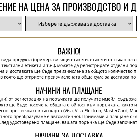
НИЕ НА ЦЕНА ЗА ПРОИЗВОДСТВО И 
ВАЖНО!
 вида продукта (пример: висящи етикети, етикети от тъкан плат
 текстилни етикети и т.н.), можете да регистрирате отделни по
на и доставката ще бъде преизчислена за общото количество п
 в която ще откриете преизчислената обща сума за доставка по 
НАЧИНИ НА ПЛАЩАНЕ
дни) от регистрация на поръчката ще получите имейл, съдърж
 която ще бъде посочена общата стойност към поръчката, както 
но чрез всякакъв тип карта (Visa, Visa Electron, MasterCard, Maes
лутното преобразуване е автоматично). Приемаме и плащане с ба
След удостоверено плащане, вашата поръчка ще бъде започнат
НАЧИНИ ЗА ДОСТАВКА