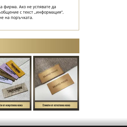
а фирма. Ако не успявате да
съобщение с текст „информация“,
не на поръчката.
ти от изкуствена кожа
Етикети от естествена кожа