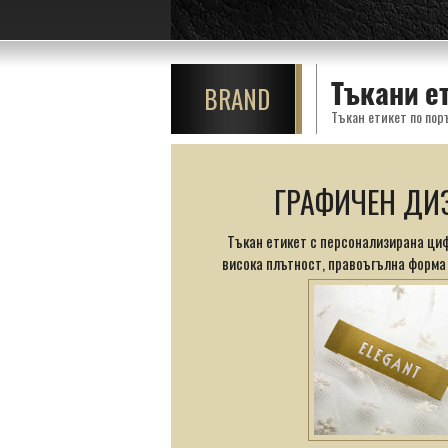
Тъкани е
BRAND
ГРАФИЧЕН ДИ
Тъкан етикет с персонализирана ци
висока плътност, правоъгълна форма 