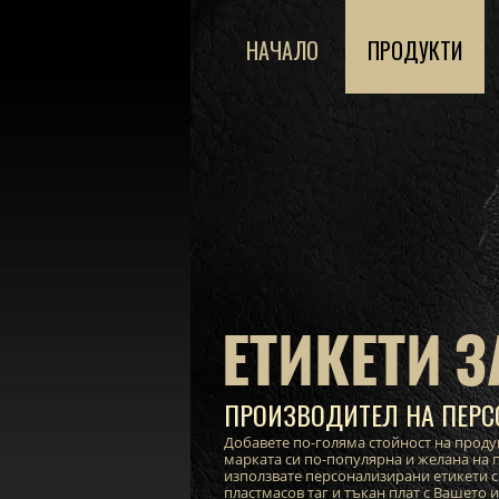
НАЧАЛО
ПРОДУКТИ
ЕТИКЕТИ З
ПРОИЗВОДИТЕЛ НА ПЕРС
Добавете по-голяма стойност на проду
марката си по-популярна и желана на п
използвате персонализирани етикети с
пластмасов таг и тъкан плат с Вашето 