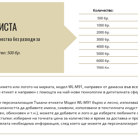
Количество:
500 бр.
ИСТА
1000 бр.
2000 бр.
чества без разходи за
3000 бр.
4000 бр.
о: 500 бр.
5000 бр.
6000 бр.
7000 бр.
8000 бр.
9000 бр.
с името или логото на марката, модел WL-M91, направен от дамаска във вс
10000 бр.
н етикет е направен с помощта на най-нови технологии в дигиталната сф
15000 бр.
е персонализация Тъкани етикети Модел WL-M91 бързо и лесно, използв
20000 бр.
можността да добавите имена, символи, използвани в текстилната индуст
, обикновен и т.н.), можете да добавите и лого и да изберете любимите 
тъпки: избиране на точната цена за количество и време за доставка и пр
цялата необходима информация, след което ще можете да персонализирате