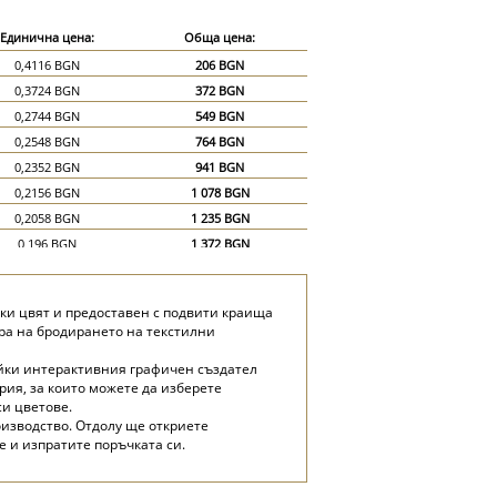
Единична цена:
Обща цена:
0,4116 BGN
206 BGN
0,3724 BGN
372 BGN
0,2744 BGN
549 BGN
0,2548 BGN
764 BGN
0,2352 BGN
941 BGN
0,2156 BGN
1 078 BGN
0,2058 BGN
1 235 BGN
0,196 BGN
1 372 BGN
0,1862 BGN
1 490 BGN
0,1764 BGN
1 588 BGN
еки цвят и предоставен с подвити краища
0,1666 BGN
1 666 BGN
ера на бродирането на текстилни
0,1176 BGN
1 764 BGN
айки интерактивния графичен създател
0,098 BGN
1 960 BGN
рия, за които можете да изберете
си цветове.
оизводство. Отдолу ще откриете
 и изпратите поръчката си.