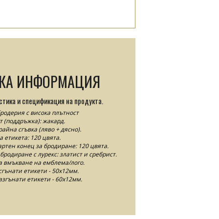
СКА ИНФОРМАЦИЯ
стика и спецификация на продукта.
родерия с висока плътност
т (поддръжка): жакард.
райна сгъвка (ляво + дясно).
 етикета: 120 цвята.
артен конец за бродиране: 120 цвята.
 бродиране с лурекс: златист и сребрист.
 вмъкване на емблема/лого.
сгънати етикети - 50x12мм.
азгънати етикети - 60x12мм.