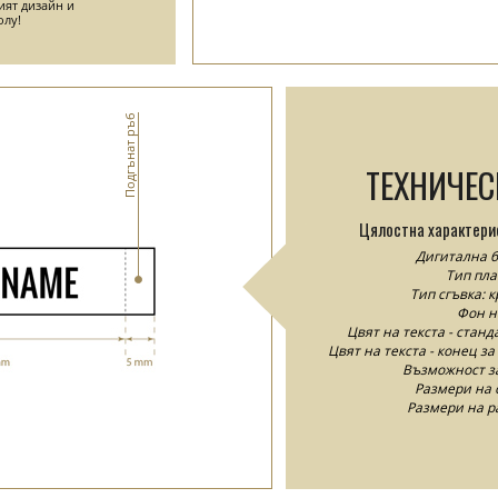
ият дизайн и
олу!
Подгънат ръб
ТЕХНИЧЕ
Цялостна характери
Дигитална б
Тип пла
Тип сгъвка: к
Фон на
Цвят на текста - станд
Цвят на текста - конец за
Възможност за
Размери на 
Размери на р