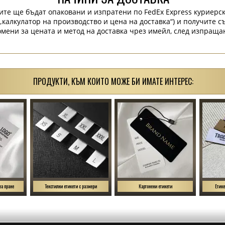
ите ще бъдат опаковани и изпратени по FedEx Express куриерск
„калкулатор на производство и цена на доставка“) и получите 
мени за цената и метод на доставка чрез имейл, след изпраща
ПРОДУКТИ, КЪМ КОИТО МОЖЕ БИ ИМАТЕ ИНТЕРЕС:
за пране
Текстилни етикети с размери
Картонени етикети
Етике