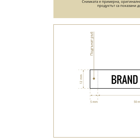
Снимката е примерна, оригиналн
продуктът са показани д
Подгънат ръб