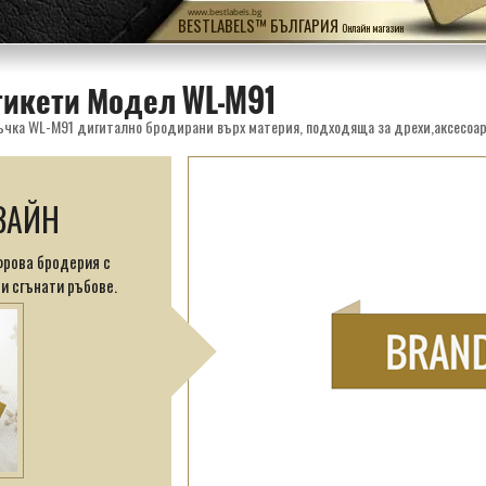
www.bestlabels.bg
BESTLABELS™ БЪЛГАРИЯ
Онлайн магазин
тикети Модел WL-M91
ЗАЙН
фрова бродерия с
и сгънати ръбове.