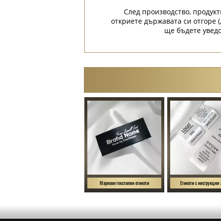
След производство, продукт
откриете държавата си отгоре (
ще бъдете уведо
Маркови текстилни етикети
Етикети с инструкции 