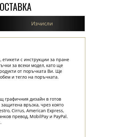
ДОСТАВКА
Изчисли
, етикети с инструкции за пране
ръчки за всеки модел, като ще
родукти от поръчката Ви. Ще
обем и тегло на поръчката.
ащ графичния дизайн в готов
и защитена връзка, чрез която
tro, Cirrus, American Express,
нков превод, MobilPay и PayPal.
.