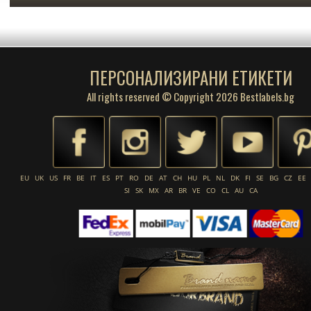
ПЕРСОНАЛИЗИРАНИ ЕТИКЕТИ
All rights reserved © Copyright 2026 Bestlabels.bg
EU
UK
US
FR
BE
IT
ES
PT
RO
DE
AT
CH
HU
PL
NL
DK
FI
SE
BG
CZ
EE
SI
SK
MX
AR
BR
VE
CO
CL
AU
CA