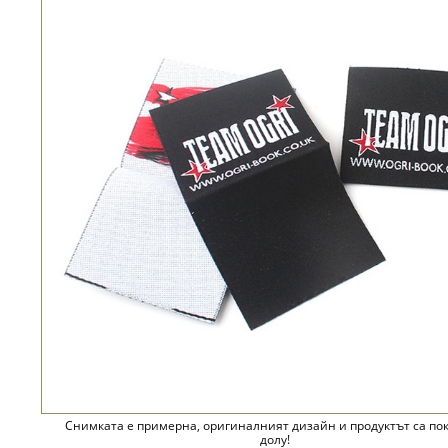
Снимката е примерна, оригиналният дизайн и продуктът са по
долу!