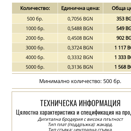
Количество:
Единична цена:
Обща ц
500 бр.
0,7056 BGN
353 B
1000 бр.
0,5488 BGN
549 B
2000 бр.
0,4508 BGN
902 B
3000 бр.
0,3724 BGN
1 117 
4000 бр.
0,3332 BGN
1 333 
5000 бр.
0,3136 BGN
1 568 
Минимално количество: 500 бр.
ТЕХНИЧЕСКА ИНФОРМАЦИЯ
Цялостна характеристика и спецификация на про
Дигитална бродерия с висока плътност
Тип плат (поддръжка): жакард.
Тип сгъвка: централна сгъвка.