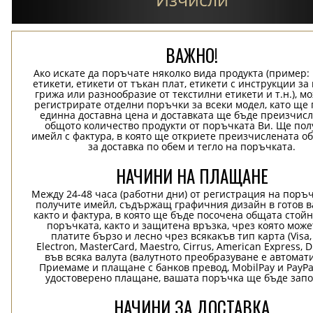
ВАЖНО!
Ако искате да поръчате няколко вида продукта (пример
етикети, етикети от тъкан плат, етикети с инструкции за
грижа или разнообразие от текстилни етикети и т.н.), м
регистрирате отделни поръчки за всеки модел, като ще
единна доставна цена и доставката ще бъде преизчисл
общото количество продукти от поръчката Ви. Ще пол
имейл с фактура, в която ще откриете преизчислената о
за доставка по обем и тегло на поръчката.
НАЧИНИ НА ПЛАЩАНЕ
Между 24-48 часа (работни дни) от регистрация на поръ
получите имейл, съдържащ графичния дизайн в готов в
както и фактура, в която ще бъде посочена общата стой
поръчката, както и защитена връзка, чрез която може
платите бързо и лесно чрез всякакъв тип карта (Visa,
Electron, MasterCard, Maestro, Cirrus, American Express, D
във всяка валута (валутното преобразуване е автомат
Приемаме и плащане с банков превод, MobilPay и PayPa
удостоверено плащане, вашата поръчка ще бъде запо
НАЧИНИ ЗА ДОСТАВКА