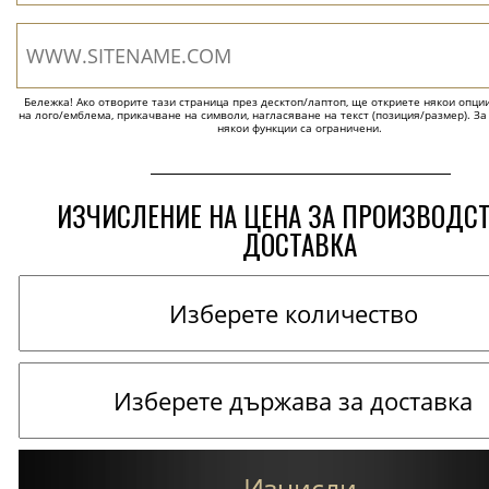
Бележка! Ако отворите тази страница през десктоп/лаптоп, ще откриете някои опции 
на лого/емблема, прикачване на символи, нагласяване на текст (позиция/размер). За
някои функции са ограничени.
ИЗЧИСЛЕНИЕ НА ЦЕНА ЗА ПРОИЗВОДС
ДОСТАВКА
Изчисли