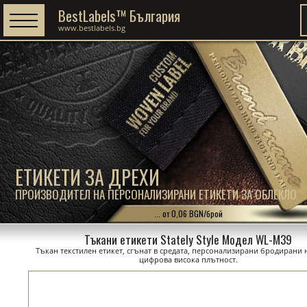
BestLabels™ България
www.bestlabels.bg
ЕТИКЕТИ ЗА ДРЕХИ
ПРОИЗВОДИТЕЛ НА ПЕРСОНАЛИЗИРАНИ ЕТИКЕТИ ЗА ОБЛЕКЛО
... от 0,06 BGN/брой
Тъкани етикети Stately Style Модел WL-M39
Тъкан текстилен етикет, сгънат в средата, персонализирани бродирани 
цифрова висока плътност.