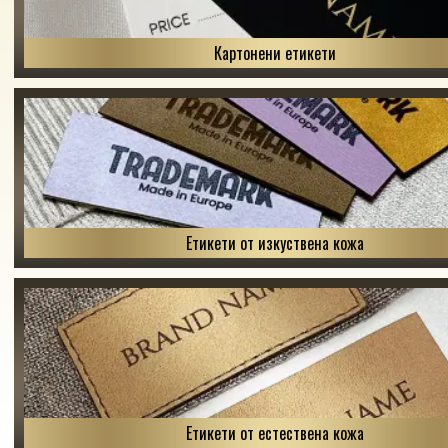
Картонени етикети
Етикети от изкуствена кожа
Етикети от естествена кожа