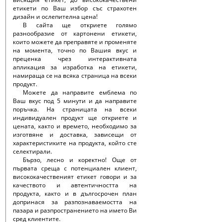
етикети по Ваш избор със страхотен
дизайн и ослепителна цена!
В сайта ще откриете голямо
разнообразие от картонени етикети,
които можете да преправяте и променяте
на момента, точно по Вашия вкус и
преценка чрез интерактивната
апликация за изработка на етикети,
намираща се на всяка страница на всеки
продукт.
Можете да направите емблема по
Ваш вкус под 5 минути и да направите
поръчка. На страницата на всеки
индивидуален продукт ще откриете и
цената, както и времето, необходимо за
изготвяне и доставка, зависещи от
характеристиките на продукта, който сте
селектирали.
Бързо, лесно и коректно! Още от
първата среща с потенциален клиент,
висококачественият етикет говори и за
качеството и автентичността на
продукта, както и в дългосрочен план
допринася за разпознаваемостта на
пазара и разпространението на името Ви
сред клиентите.