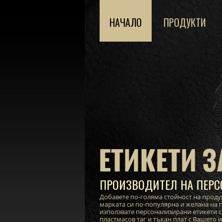
НАЧАЛО
ПРОДУКТИ
ЕТИКЕТИ З
ПРОИЗВОДИТЕЛ НА ПЕРС
Добавете по-голяма стойност на проду
марката си по-популярна и желана на п
използвате персонализирани етикети с
пластмасов таг и тъкан плат с Вашето 