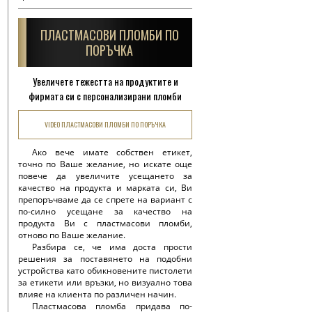
ПЛАСТМАСОВИ ПЛОМБИ ПО
ПОРЪЧКА
Увеличете тежестта на продуктите и
фирмата си с персонализирани пломби
VIDEO ПЛАСТМАСОВИ ПЛОМБИ ПО ПОРЪЧКА
Ако вече имате собствен етикет,
точно по Ваше желание, но искате още
повече да увеличите усещането за
качество на продукта и марката си, Ви
препоръчваме да се спрете на вариант с
по-силно усещане за качество на
продукта Ви с пластмасови пломби,
отново по Ваше желание.
Разбира се, че има доста прости
решения за поставянето на подобни
устройства като обикновените пистолети
за етикети или връзки, но визуално това
влияе на клиента по различен начин.
Пластмасова пломба придава по-