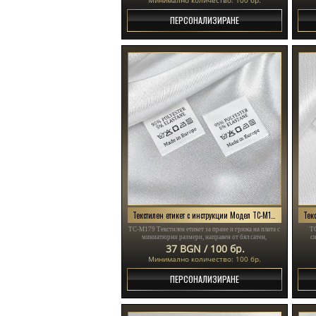
ПЕРСОНАЛИЗИРАНЕ
Текстилен етикет с инструкции Модел TC-M179
TC-M179 Текстилен етикет за пране и грижа на плата с
TC
миниатюрни размери, направен от бял сатен,
с
персонализиран със символи и име на марката.
37 BGN / 100 бр.
Минимално количество: 100 бр.
ПЕРСОНАЛИЗИРАНЕ