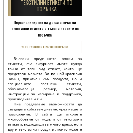
ТЕКСТИЛНИ ЕТИКЕТИ ПО
ПОРЪЧКА
Персонализиране на дрехи с печатни
текстилни етикети и тъкани етикети по
поръчка
VIDEO ТЕКСТИЛНИ ЕТИКЕТИ ПО ПОРЪЧКА
Въпреки предишните опции за
етикети, със сигурност имате нужда
точно от този вид етикет, който ще
представя марката Ви по най-красивия
начин, прикачен към продукта, но и
специалните платнени етикети,
обозначаващи размер, материя,
инструкции за изпиране и поддръжка,
производител и т.н.
Ние предлагаме възможността да
създадете собствен дизайн, чрез нашето
приложение. В сайта ще откриете
многообразие от модели от текстилни
етикети, подходящи за много дрехи, но и
други текстилни продукти , които можете