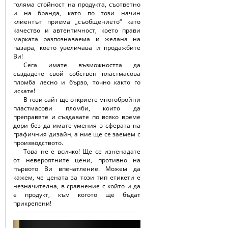
голяма стойност на продукта, съответно
и на бранда, като по този начин
клиентът приема „съобщението“ като
качество и автентичност, което прави
марката разпознаваема и желана на
пазара, което увеличава и продажбите
Ви!
Сега имате възможността да
създадете свой собствен пластмасова
пломба лесно и бързо, точно както го
искате!
В този сайт ще откриете многобройни
пластмасови пломби, които да
преправяте и създавате по всяко време
дори без да имате умения в сферата на
графичния дизайн, а ние ще се заемем с
производството.
Това не е всичко! Ще се изненадате
от невероятните цени, противно на
първото Ви впечатление. Можем да
кажем, че цената за този тип етикети е
незначителна, в сравнение с който и да
е продукт, към когото ще бъдат
прикрепени!