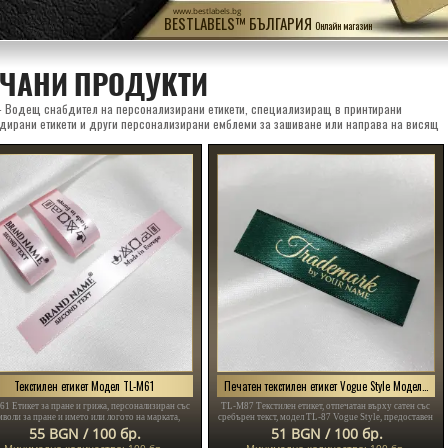
www.bestlabels.bg
BESTLABELS™ БЪЛГАРИЯ
Онлайн магазин
ЧАНИ ПРОДУКТИ
 - Водещ снабдител на персонализирани етикети, специализиращ в принтирани
ндирани етикети и други персонализирани емблеми за зашиване или направа на висящ
Текстилен етикет Модел TL-M61
Печатен текстилен етикет Vogue Style Модел TL-M87
1 Етикет за пране и грижа, персонализиран със
TL-M87 Текстилен етикет, отпечатан върху сатен със
мволи за пране и името или логото на марката,
сребърен текст, модел TL-87 Vogue Style, предоставен
одел TL-61, подходящ за всякакви текстилни
за дрехи и аксесоари.
55 BGN / 100 бр.
51 BGN / 100 бр.
продукти, особено дрехи.
Минимално количество: 100 бр.
Минимално количество: 100 бр.