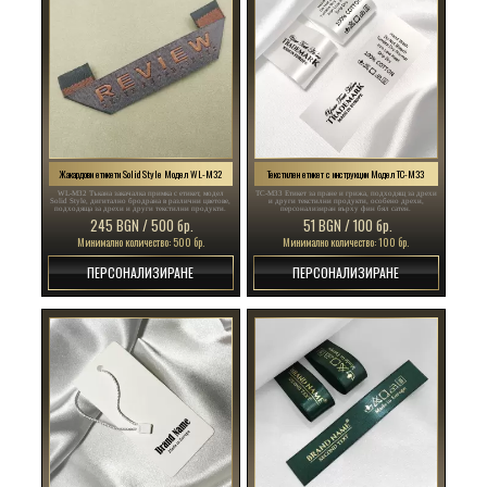
Жакардови етикети Solid Style Модел WL-M32
Текстилен етикет с инструкции Модел TC-M33
WL-M32 Тъкана закачалка примка с етикет, модел
TC-M33 Етикет за пране и грижа, подходящ за дрехи
Solid Style, дигитално бродрана в различни цветове,
и други текстилни продукти, особено дрехи,
подходяща за дрехи и други текстилни продукти.
персонализиран върху фин бял сатен.
245 BGN / 500 бр.
51 BGN / 100 бр.
Минимално количество: 500 бр.
Минимално количество: 100 бр.
ПЕРСОНАЛИЗИРАНЕ
ПЕРСОНАЛИЗИРАНЕ