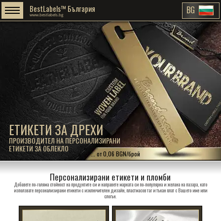
BestLabels™ България
BG
www.bestlabels.bg
ЕТИКЕТИ ЗА ДРЕХИ
ПРОИЗВОДИТЕЛ НА ПЕРСОНАЛИЗИРАНИ
ЕТИКЕТИ ЗА ОБЛЕКЛО
... от 0,06 BGN/брой
Персонализирани етикети и пломби
Добавете по-голяма стойност на продуктите си и направете марката си по-популярна и желана на пазара, като
използвате персонализирани етикети с изключителен дизайн, пластмасов таг и тъкан плат с Вашето име или
слогън.