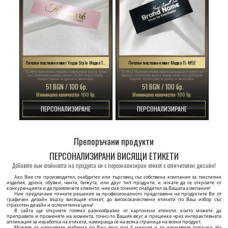
Печатен текстилен етикет Vogue Style Модел TL-M94
Печатен текстилен етикет Модел TL-M52
TL-M94 Текстилни етикети, напечатани върху сатен
TL-M52 Платнен етикет, персонализиран с името на
със сребърен надпис, модел TL-94 Vogue Style,
марката, отпечатан върху черен сатен със сребърен
предоставени за дрехи и аксесоари.
надпис, подходящ за дрехи и аксесоари.
51 BGN / 100 бр.
51 BGN / 100 бр.
Минимално количество: 100 бр.
Минимално количество: 100 бр.
ПЕРСОНАЛИЗИРАНЕ
ПЕРСОНАЛИЗИРАНЕ
Етикет за размер на дрехи Модел TC-M170
Етикет от изкуствена кожа Модел EP-M156
TC-M170 Етикет за пришиване към дрехи,
EP-M156 Етикет от изкуствена кожа, персонализиран
персонализиран с номер или размер на продукта, по
с лого или име на марката, модел EP-M156, за дрехи
поръчка от сатен.
и други текстилни изделия.
37 BGN / 100 бр.
63 BGN / 50 бр.
Минимално количество: 100 бр.
Минимално количество: 50 бр.
ПЕРСОНАЛИЗИРАНЕ
ПЕРСОНАЛИЗИРАНЕ
Етикет от естествена кожа Модел EP-M61
Текстилен етикет с инструкции Модел TC-M184
EP-M61 Етикет от висококачествена естествена кожа,
TC-M184 Сатенен етикет за текстилни изделия,
модел EP-M61, персонализиран с името на марката,
съдържащ информация за състав, размер, пране и