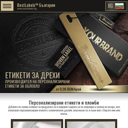
BestLabels™ България
BG
www.bestlabels.bg
ЕТИКЕТИ ЗА ДРЕХИ
ПРОИЗВОДИТЕЛ НА ПЕРСОНАЛИЗИРАНИ
ЕТИКЕТИ ЗА ОБЛЕКЛО
... от 0,06 BGN/брой
Персонализирани етикети и пломби
Добавете по-голяма стойност на продуктите си и направете марката си по-популярна и желана на пазара, като
използвате персонализирани етикети с изключителен дизайн, пластмасов таг и тъкан плат с Вашето име или
слогън.