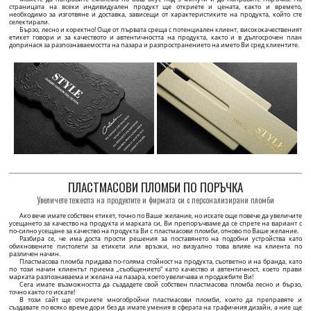
подходящ за пришиване на якета, дънки, шапки,
грижа, и символи за поддръжка.
чанти и други текстилни изделия.
94 BGN / 50 бр.
47 BGN / 100 бр.
Минимално количество: 50 бр.
Минимално количество: 100 бр.
ПЕРСОНАЛИЗИРАНЕ
ПЕРСОНАЛИЗИРАНЕ
Текстилен етикет с инструкции Модел TC-M401
Картонен етикет Модел HT-M107
TC-M401 Етикет за пране и грижа по поръчка от
HT-M107 Етикет с нишка за закачане на дрехи или
сатенен текстилен материал, съдържащ информация
други продукти, направен от дебел картон,
за състав, размер, символи и QR код.
ламиниран със фолио Soft Touch и златен надпис.
39 BGN / 100 бр.
65 BGN / 100 бр.
Минимално количество: 100 бр.
Минимално количество: 100 бр.
ПЕРСОНАЛИЗИРАНЕ
ПЕРСОНАЛИЗИРАНЕ
Печатен текстилен етикет Vogue Style Модел TL-M131
Етикет от изкуствена кожа Модел EP-M129
TL-M131 Текстилен етикет, напечетан върху сатен със
EP-M129 Етикет от изкуствена кожа, за дрехи или
сребърен надпис, модел TL-131 Vogue Style,
аксесоари, модел EP-M129, персонализиран с лого
предоставен за дрехи и аксесоари
или име на марката.
51 BGN / 100 бр.
61 BGN / 50 бр.
Минимално количество: 100 бр.
Минимално количество: 50 бр.
ПЕРСОНАЛИЗИРАНЕ
ПЕРСОНАЛИЗИРАНЕ
Препоръчани продукти