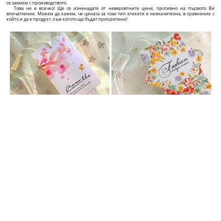
ПЕРСОНАЛИЗИРАНИ ВИСЯЩИ ЕТИКЕТИ
Добавете към стойността на продукта си с персонализиран етикет с отличителен дизайн!
Ако Вие сте производител, снабдител или търговец със собствена компания за текстилни
изделия, дрехи, обувки, чанти, бижута, или друг тип продукти, и искате да се откроите от
конкуренцията и да привлечете клиенти, ние сме точният снабдител за Вашата компания!
Ние предлагаме точните решения за професионалното представяне на продуктите Ви от
графичен дизайн върху висящия етикет, до висококачествени етикети по Ваш избор със
страхотен дизайн и ослепителна цена!
В сайта ще откриете голямо разнообразие от картонени етикети, които можете да
преправяте и променяте на момента, точно по Вашия вкус и преценка чрез интерактивната
апликация за изработка на етикети, намираща се на всяка страница на всеки продукт.
Можете да направите емблема по Ваш вкус под 5 минути и да направите поръчка. На
страницата на всеки индивидуален продукт ще откриете и цената, както и времето,
необходимо за изготвяне и доставка, зависещи от характеристиките на продукта, който сте
селектирали.
Бързо, лесно и коректно! Още от първата среща с потенциален клиент, висококачественият
етикет говори и за качеството и автентичността на продукта, както и в дългосрочен план
допринася за разпознаваемостта на пазара и разпространението на името Ви сред клиентите.
ПЛАСТМАСОВИ ПЛОМБИ ПО ПОРЪЧКА
Увеличете тежестта на продуктите и фирмата си с персонализирани пломби