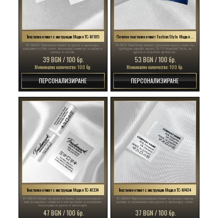
Текстилен етикет с инструкции Модел TC-M185
Печатен текстилен етикет Fashion Style Модел TL-M73
TC-M185 Текстилен етикет за дрехи и аксесоари,
TL-M73 Текстилен етикет, отпечатан върху сатен със
направен от бял сатен, включващ символи за пране и
сребърен шрифт, модел TL-73 Standard Style, за
грижа, и състав.
дрехи и подобни артикули.
39 BGN / 100 бр.
53 BGN / 100 бр.
Минимално количество: 100 бр.
Минимално количество: 100 бр.
ПЕРСОНАЛИЗИРАНЕ
ПЕРСОНАЛИЗИРАНЕ
Текстилен етикет с инструкции Модел TC-M334
Текстилен етикет с инструкции Модел TC-M404
TC-M334 Етикет за пране и грижа, персонализиран с
TC-M404 Персонализиран етикет за грижа с малък
име на марката, символи и инструкции за изпиране,
размер за пришиване към дрехи и аксесоари, сатен.
подходящ за дрехи и аксесоари.
47 BGN / 100 бр.
37 BGN / 100 бр.