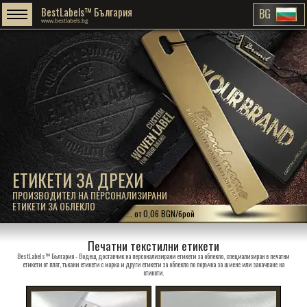
BestLabels™ България
BG
www.bestlabels.bg
ЕТИКЕТИ ЗА ДРЕХИ
ПРОИЗВОДИТЕЛ НА ПЕРСОНАЛИЗИРАНИ
ЕТИКЕТИ ЗА ОБЛЕКЛО
... от 0,06 BGN/брой
Печатни текстилни етикети
BestLabels™ България - Водещ доставчик на персонализирани етикети за облекло, специализиран в печатни
етикети от плат, тъкани етикети с марка и други етикети за облекло по поръчка за шиене или закачване на
етикети.