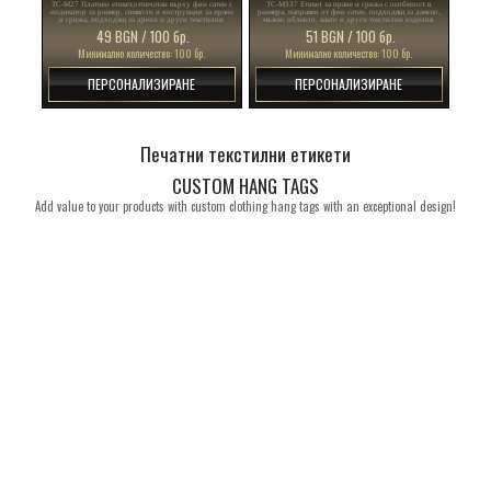
Текстилен етикет с размер Модел TC-M180
Етикет за размер на дрехите Usual Style Модел TL-M17
TC-M180 Етикет за пране и грижа, отпечатан върху
TL-M17 Платнен етикет за размер, отпечатан върху
бял сатен със символи за пране, състав, индикатор на
разноцветен сатен, персонализиран с име на марката
размер, ултразвуково рязане на краища.
или лого, подходящ за дрехи.
39 BGN / 100 бр.
51 BGN / 100 бр.
Минимално количество: 100 бр.
Минимално количество: 100 бр.
ПЕРСОНАЛИЗИРАНЕ
ПЕРСОНАЛИЗИРАНЕ