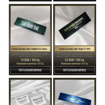
Печатен текстилен етикет Standard Style Модел TL-M83
Печатен текстилен етикет Модел TL-M49
TL-M83 Текстилен етикет, отпечатан върху сатен,
TL-M49 Платнен етикет, отпечатан върху черен сатен
модел TL-83 Standard Style, подходящ за текстилни
със златен надпис, персонализиран с името на
изделия, дрехи, аксесоари и т.н.
марката и размер, подходящ за дрехи и аксесоари
51 BGN / 100 бр.
53 BGN / 100 бр.
Минимално количество: 100 бр.
Минимално количество: 100 бр.
ПЕРСОНАЛИЗИРАНЕ
ПЕРСОНАЛИЗИРАНЕ