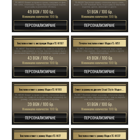
TC-M335 Етикет за пране и грижа, направен от фин
TL-M109 Текстилен етикет, отпечатан върху сатен,
бял сатен, отпечатан с черен персонализиран надпис,
модел TL-109 Standard Style, подходящ за текстилни
подходящ за различни облекла.
изделия, дрехи, аксесоари и други.
49 BGN / 100 бр.
51 BGN / 100 бр.
Минимално количество: 100 бр.
Минимално количество: 100 бр.
ПЕРСОНАЛИЗИРАНЕ
ПЕРСОНАЛИЗИРАНЕ
Текстилен етикет с инструкции Модел TC-M187
Печатен текстилен етикет Модел TL-M51
TC-M187 Текстилен етикет със символи за пране и
TL-M51 Платнен етикет, отпечатан върх черен
грижа, информация за състав, персонализиран върху
текстил с бял надпис, подходящ за дрехи и други
висококачествен сатен с ултразвуково горещо рязане.
текстилни изделия.
43 BGN / 100 бр.
49 BGN / 100 бр.
Минимално количество: 100 бр.
Минимално количество: 100 бр.
ПЕРСОНАЛИЗИРАНЕ
ПЕРСОНАЛИЗИРАНЕ