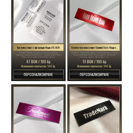
Текстилен етикет с инструкции Модел TC-M25
Печатен текстилен етикет Standard Style Модел TL-M137
TC-M25 Етикет за пране и грижа за дрехи,
TL-M137 Текстилен етикет, отпечатан върху сатен,
персонализиран дигитално с надпис върху бял
модел Standard Style, подходящ за текстилни
сатен, подходящ за всеки вид дреха.
изделия, дрехи, аксесоари и т.н.
47 BGN / 100 бр.
51 BGN / 100 бр.
Минимално количество: 100 бр.
Минимално количество: 100 бр.
ПЕРСОНАЛИЗИРАНЕ
ПЕРСОНАЛИЗИРАНЕ