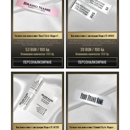
Печатен текстилен етикет Royal Style Модел TL-M58
Текстилен етикет с инструкции Модел TC-M406
TL-M58 Отпечатан върх сатен етикет с висока
TC-M406 Етикети за пране и грижа с размери, по
резолюция и персонализиран надпис, модел Royal
поръчка, висококачествен сатен с данни за състав, за
Style TL-M58, подходящ за дрехи.
пришиване към дрехи.
53 BGN / 100 бр.
39 BGN / 100 бр.
Минимално количество: 100 бр.
Минимално количество: 100 бр.
ПЕРСОНАЛИЗИРАНЕ
ПЕРСОНАЛИЗИРАНЕ
Текстилен етикет с инструкции Модел TC-M335
Печатен текстилен етикет Standard Style Модел TL-M109