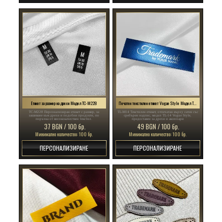
Етикет за размер на дрехи Модел TC-M228
Печатен текстилен етикет Vogue Style Модел TL-M14
TC-M228 Персонализиран етикет с размер, за
TL-M14 Текстилен етикет, отпечатан върху сатен със
зашиване към дрехи и подобни продукти, по
сребърен надпис, модел TL-14 Vogue Style,
поръчка от висококачествен текстил.
предоставен за дрехи и аксесоари
37 BGN / 100 бр.
49 BGN / 100 бр.
Минимално количество: 100 бр.
Минимално количество: 100 бр.
ПЕРСОНАЛИЗИРАНЕ
ПЕРСОНАЛИЗИРАНЕ