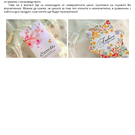
ПЕРСОНАЛИЗИРАНИ ВИСЯЩИ ЕТИКЕТИ
Добавете към стойността на продукта си с персонализиран етикет с отличителен дизайн!
Ако Вие сте производител, снабдител или търговец със собствена компания за текстилни
изделия, дрехи, обувки, чанти, бижута, или друг тип продукти, и искате да се откроите от
конкуренцията и да привлечете клиенти, ние сме точният снабдител за Вашата компания!
Ние предлагаме точните решения за професионалното представяне на продуктите Ви от
графичен дизайн върху висящия етикет, до висококачествени етикети по Ваш избор със
страхотен дизайн и ослепителна цена!
В сайта ще откриете голямо разнообразие от картонени етикети, които можете да
преправяте и променяте на момента, точно по Вашия вкус и преценка чрез интерактивната
апликация за изработка на етикети, намираща се на всяка страница на всеки продукт.
Можете да направите емблема по Ваш вкус под 5 минути и да направите поръчка. На
страницата на всеки индивидуален продукт ще откриете и цената, както и времето,
необходимо за изготвяне и доставка, зависещи от характеристиките на продукта, който сте
селектирали.
Бързо, лесно и коректно! Още от първата среща с потенциален клиент, висококачественият
етикет говори и за качеството и автентичността на продукта, както и в дългосрочен план
допринася за разпознаваемостта на пазара и разпространението на името Ви сред клиентите.
ПЛАСТМАСОВИ ПЛОМБИ ПО ПОРЪЧКА
Увеличете тежестта на продуктите и фирмата си с персонализирани пломби