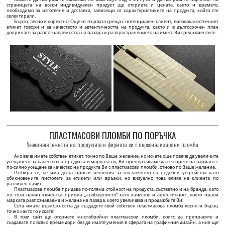
подходящ за дрехи, аксесоари и текстилни продукти.
върху черен или бял сатен.
53 BGN / 100 бр.
39 BGN / 100 бр.
Минимално количество: 100 бр.
Минимално количество: 100 бр.
ПЕРСОНАЛИЗИРАНЕ
ПЕРСОНАЛИЗИРАНЕ
Картонен етикет за дрехи Fashion Style Модел HT-M121
Тъкани етикети Модел WL-M93
HT-M121 Висящ етикет с нишка и обвивка,
WL-M93 Етикет за дрехи, направен по поръчка
персонализиран с име на марката или емблема,
спрямо дизайна на клиента в предпочитани цветове,
направен от ламиниран картон с черен принт.
върху тъкан дамасков материал, за зашиване върху
дрехи или други текстилни продукти.
51 BGN / 100 бр.
225 BGN / 500 бр.
Минимално количество: 100 бр.
Минимално количество: 500 бр.
ПЕРСОНАЛИЗИРАНЕ
ПЕРСОНАЛИЗИРАНЕ
Етикет за размер на дрехи Модел TC-M225
Етикет от изкуствена кожа Модел EP-M168
TC-M225 Етикети за размер на дрехи, бял текстилен
EP-M168 Етикет от синтетична кожа, персонализиран
материал, отпечатан с черен надпис.
с името на марката или логото, модел EP-M168, по
поръчка от полиуретан за дрехи и аксесоари.
37 BGN / 100 бр.
86 BGN / 50 бр.
Минимално количество: 100 бр.
Минимално количество: 50 бр.
ПЕРСОНАЛИЗИРАНЕ
ПЕРСОНАЛИЗИРАНЕ
Препоръчани продукти