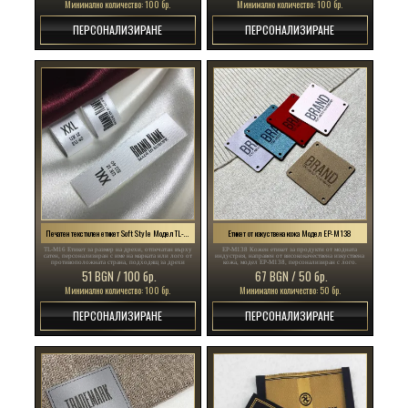
Минимално количество: 100 бр.
Минимално количество: 100 бр.
ПЕРСОНАЛИЗИРАНЕ
ПЕРСОНАЛИЗИРАНЕ
Печатен текстилен етикет Soft Style Модел TL-M16
Етикет от изкуствена кожа Модел EP-M138
TL-M16 Етикет за размер на дрехи, отпечатан върху
EP-M138 Кожен етикет за продукти от модната
сатен, персонализиран с име на марката или лого от
индустрия, направен от висококачествена изкуствена
противоположната страна, подходящ за дрехи
кожа, модел EP-M138, персонализиран с лого.
51 BGN / 100 бр.
67 BGN / 50 бр.
Минимално количество: 100 бр.
Минимално количество: 50 бр.
ПЕРСОНАЛИЗИРАНЕ
ПЕРСОНАЛИЗИРАНЕ