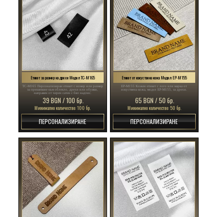
Етикет за размер на дрехи Модел TC-M165
Етикет от изкуствена кожа Модел EP-M155
TC-M165 Персонализиран етикет с номер или размер
EP-M155 Кожен етикет с лого или марка от
за пришиване към облекло, дрехи или обувки,
изкуствена кожа, модел EP-M155, за дрехи.
направен от черен сатен с бял надпис.
39 BGN / 100 бр.
65 BGN / 50 бр.
Минимално количество: 100 бр.
Минимално количество: 50 бр.
ПЕРСОНАЛИЗИРАНЕ
ПЕРСОНАЛИЗИРАНЕ