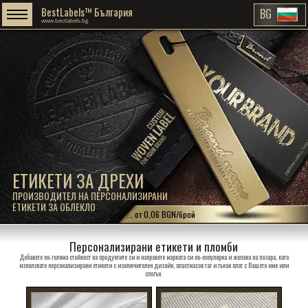
BestLabels™ България
BG
www.bestlabels.bg
ЕТИКЕТИ ЗА ДРЕХИ
ПРОИЗВОДИТЕЛ НА ПЕРСОНАЛИЗИРАНИ
ЕТИКЕТИ ЗА ОБЛЕКЛО
... от 0,06 BGN/брой
Персонализирани етикети и пломби
Добавете по-голяма стойност на продуктите си и направете марката си по-популярна и желана на пазара, като
използвате персонализирани етикети с изключителен дизайн, пластмасов таг и тъкан плат с Вашето име или
слогън.